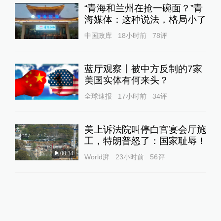
“青海和兰州在抢一碗面？”青
海媒体：这种说法，格局小了
中国政库
18小时前
78
评
蓝厅观察丨被中方反制的7家
美国实体有何来头？
全球速报
17小时前
34
评
美上诉法院叫停白宫宴会厅施
工，特朗普怒了：国家耻辱！
00:34
World湃
23小时前
56
评