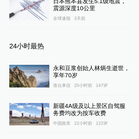
日本熊本县发生5.1级地震，
震源深度10公里
全球速报
3天前
24小时最热
永和豆浆创始人林炳生逝世，
享年70岁
港台来信
20小时前
147
评
新疆4A级及以上景区自驾服
务费均改为按车收费
中国政库
22小时前
122
评