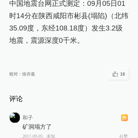
中国地震台网正式测定：09月05日01
时14分在陕西咸阳市彬县(塌陷)（北纬
35.09度，东经108.18度）发生3.2级
地震，震源深度0千米。
校对：
徐亦嘉
16
评论
和子
矿洞塌方了
2017-09-05
∙ 未知
41赞