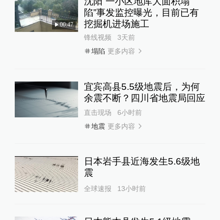
沈阳“一小区地库大面积塌
陷”事发监控曝光，目前已有
挖掘机进场施工
00:47
锋线视频
3天前
更多内容
塌陷
宜宾高县5.5级地震后，为何
余震不断？四川省地震局回应
直击现场
6小时前
更多内容
地震
日本岩手县近海发生5.6级地
震
全球速报
13小时前