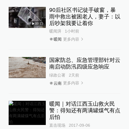
90后社区书记徒手破窗，暴
雨中救出被困老人，妻子：以
后吵架我要让着你
00:15
暖闻湃
1小时前
更多内容
暖闻
国家防总、应急管理部针对云
南启动防汛四级应急响应
绿政公署
2天前
更多内容
云南
暖闻｜对话江西玉山救火民
警：得知还有两满罐煤气有点
后怕
直击现场
2017-09-06