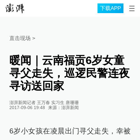
下载APP
直击现场
>
暖闻｜云南福贡6岁女童
寻父走失，巡逻民警连夜
寻访送回家
澎湃新闻记者 王万春 实习生 唐珊珊
2017-09-06 19:48
来源：
澎湃新闻
6岁小女孩在凌晨出门寻父走失，幸被