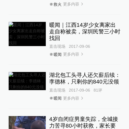
更多内容
救火
暖闻｜江西14岁少女离家出
走自称被卖，深圳民警三小时
找回
直击现场
2017-09-06
更多内容
暖闻
湖北包工头寻人还欠薪后续：
李德林，只剩你的840元没领
直击现场
2017-09-06
81
评
更多内容
暖闻
4岁自闭症男童失踪，全城接
力苦寻80小时获救，家长要