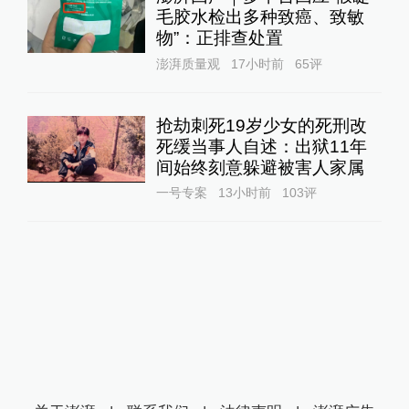
毛胶水检出多种致癌、致敏
物”：正排查处置
澎湃质量观
17小时前
65
评
抢劫刺死19岁少女的死刑改
死缓当事人自述：出狱11年
间始终刻意躲避被害人家属
一号专案
13小时前
103
评