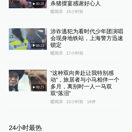
杀猪摆宴感谢好心人
00:20
暖闻湃
15小时前
涉诈逃犯为看时代少年团演唱
会现身地铁站，上海警方迅速
锁定
00:23
暖闻湃
17小时前
“这种双向奔赴让我特别感
动”，旅居者与小马相伴一个
多月，离别时一人一马双
00:25
双“落泪”
暖闻湃
22小时前
18
评
24小时最热