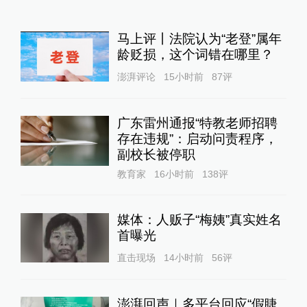
马上评丨法院认为“老登”属年
龄贬损，这个词错在哪里？
澎湃评论
15小时前
87
评
广东雷州通报“特教老师招聘
存在违规”：启动问责程序，
副校长被停职
教育家
16小时前
138
评
媒体：人贩子“梅姨”真实姓名
首曝光
直击现场
14小时前
56
评
澎湃回声｜多平台回应“假睫