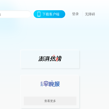
登录
下载客户端
无障碍
查看更多