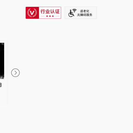
SIXTH TONE
习
韦布望远镜看穿戴森球假象：所
中国科学家首获威廉·
谓“外星文明巨型工程”实为天然
章
天体物理源