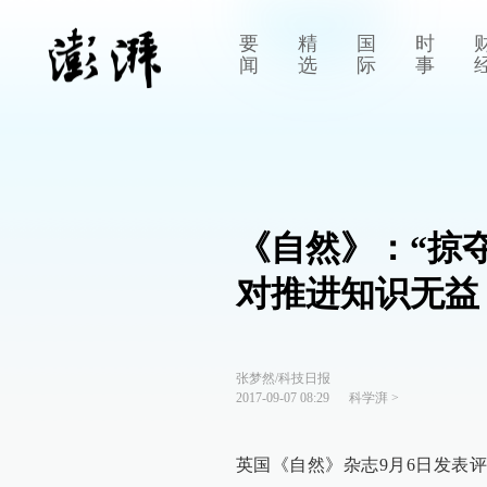
要
精
国
时
闻
选
际
事
《自然》：“掠
对推进知识无益
张梦然/科技日报
2017-09-07 08:29
科学湃
>
英国《自然》杂志9月6日发表