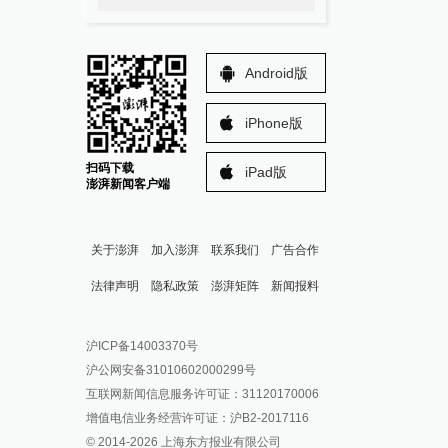
Android版
iPhone版
扫码下载
iPad版
澎湃新闻客户端
关于澎湃
加入澎湃
联系我们
广告合作
法律声明
隐私政策
澎湃矩阵
新闻报料
报料热线: 021-962866
澎湃新闻微博
沪ICP备14003370号
报料邮箱: news@thepaper.cn
澎湃新闻公众号
沪公网安备31010602000299号
澎湃新闻抖音号
互联网新闻信息服务许可证：31120170006
派生万物开放平台
增值电信业务经营许可证：沪B2-2017116
© 2014-
2026
上海东方报业有限公司
IP SHANGHAI