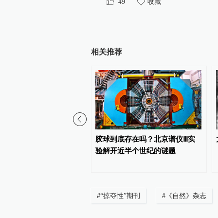
49
收藏
相关推荐
学家首获威廉·诺德伯格奖
胶球到底存在吗？北京谱仪Ⅲ实
验解开近半个世纪的谜题
#
“掠夺性”期刊
#
《自然》杂志