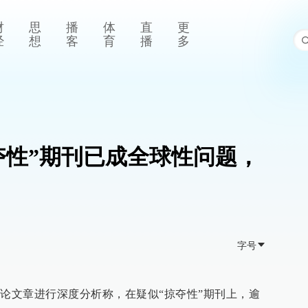
财
思
播
体
直
更
经
想
客
育
播
多
夺性”期刊已成全球性问题，
字号
评论文章进行深度分析称，在疑似“掠夺性”期刊上，逾