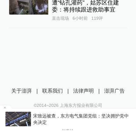
遭“钻孔灌药”，姑苏区住建
委：将持续跟进救助事宜
直击现场
6小时前
119
评
关于澎湃
|
联系我们
|
法律声明
|
澎湃广告
©2014~
2026
上海东方报业有限公司
沪ICP证：沪B2-20170116 | 沪ICP备14003370号
宋致远被查，东方电气集团党组：坚决拥护党中
收费
互联网新闻信息服务许可证：31120170006
央决定
沪公网安备 31010602000299号