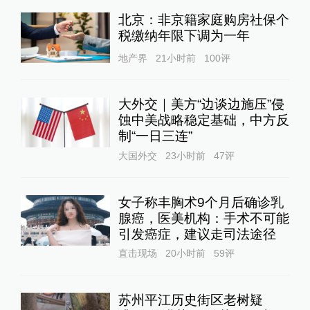
北京：非京籍家庭购房社保个
税缴纳年限下调为一年
地产界
21小时前
100
评
大外交｜美方“边谈边施压”侵
蚀中美战略稳定基础，中方反
制“一日三连”
大国外交
23小时前
47
评
女子称丰胸术9个月后确诊乳
腺癌，医美机构：手术不可能
引发癌症，建议走司法途径
直击现场
20小时前
59
评
苏州平江历史街区老树疑