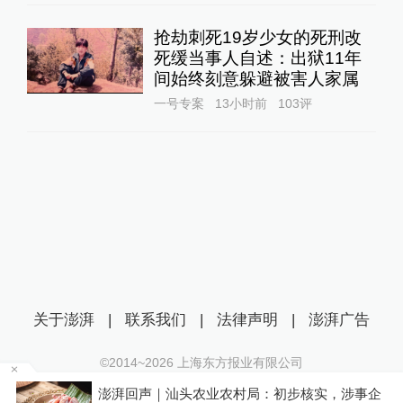
抢劫刺死19岁少女的死刑改
死缓当事人自述：出狱11年
间始终刻意躲避被害人家属
一号专案
13小时前
103
评
关于澎湃
|
联系我们
|
法律声明
|
澎湃广告
©2014~
2026
上海东方报业有限公司
沪ICP证：沪B2-20170116 | 沪ICP备14003370号
核实，涉事企
DeepSeek宣布大幅涨价，业内人士预计V4