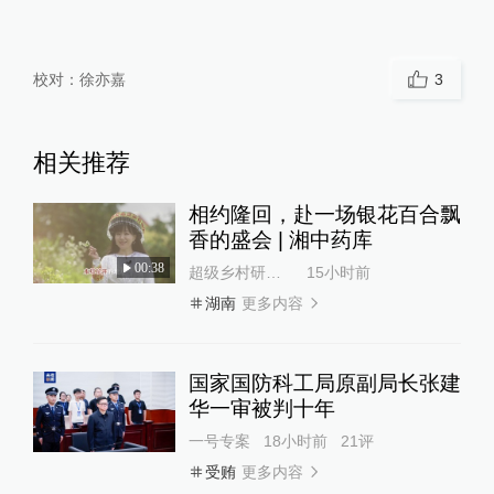
校对：
徐亦嘉
3
相关推荐
相约隆回，赴一场银花百合飘
香的盛会 | 湘中药库
00:38
超级乡村研究所
15小时前
更多内容
湖南
国家国防科工局原副局长张建
华一审被判十年
一号专案
18小时前
21
评
更多内容
受贿