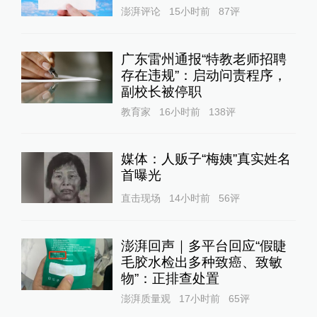
澎湃评论
15小时前
87
评
广东雷州通报“特教老师招聘
存在违规”：启动问责程序，
副校长被停职
教育家
16小时前
138
评
媒体：人贩子“梅姨”真实姓名
首曝光
直击现场
14小时前
56
评
澎湃回声｜多平台回应“假睫
毛胶水检出多种致癌、致敏
物”：正排查处置
澎湃质量观
17小时前
65
评