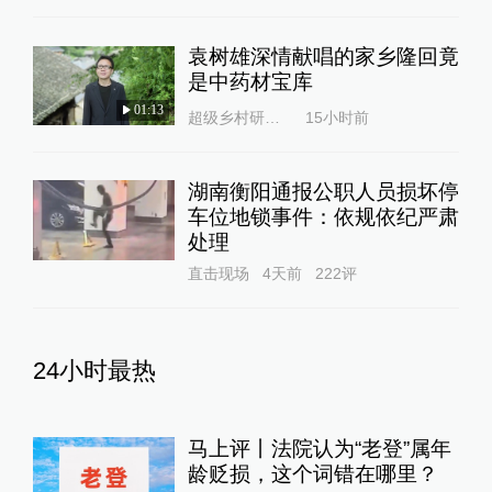
袁树雄深情献唱的家乡隆回竟
是中药材宝库
01:13
超级乡村研究所
15小时前
湖南衡阳通报公职人员损坏停
车位地锁事件：依规依纪严肃
处理
直击现场
4天前
222
评
24小时最热
马上评丨法院认为“老登”属年
龄贬损，这个词错在哪里？