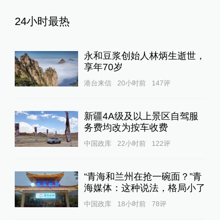
24小时最热
永和豆浆创始人林炳生逝世，
享年70岁
港台来信
20小时前
147
评
新疆4A级及以上景区自驾服
务费均改为按车收费
中国政库
22小时前
122
评
“青海和兰州在抢一碗面？”青
海媒体：这种说法，格局小了
中国政库
18小时前
78
评