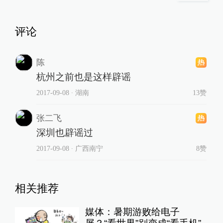
评论
陈
杭州之前也是这样辟谣
2017-09-08
∙ 湖南
13赞
张二飞
深圳也辟谣过
2017-09-08
∙ 广西南宁
8赞
相关推荐
媒体：暑期游败给电子