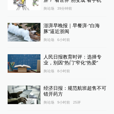
屏？“看世界”别变成“看手机”
舆论场
39分钟前
澎湃早晚报｜早餐湃·“白海
豚”逼近浙闽
舆论场
6小时前
人民日报教育时评：选择专
业，别因“热门”窄化“热爱”
舆论场
8小时前
经济日报：规范航班超售不可
错开药方
舆论场
9小时前
25
评