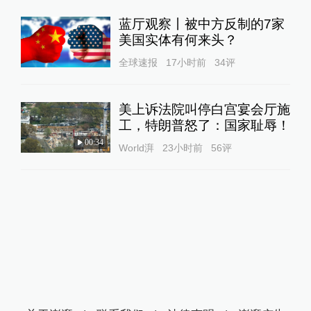
蓝厅观察丨被中方反制的7家
美国实体有何来头？
全球速报
17小时前
34
评
美上诉法院叫停白宫宴会厅施
工，特朗普怒了：国家耻辱！
00:34
World湃
23小时前
56
评