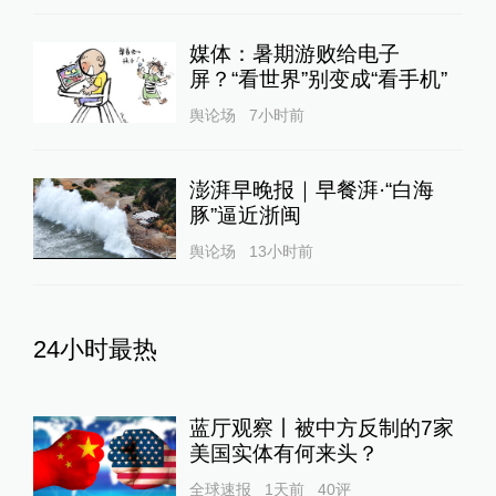
媒体：暑期游败给电子
屏？“看世界”别变成“看手机”
舆论场
7小时前
澎湃早晚报｜早餐湃·“白海
豚”逼近浙闽
舆论场
13小时前
24小时最热
蓝厅观察丨被中方反制的7家
美国实体有何来头？
全球速报
1天前
40
评