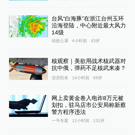
台风“白海豚”在浙江台州玉环
沿海登陆，中心附近最大风力
14级
绿政公署
4小时前
43
评
核观察｜美欲用战术核武器对
抗中俄，弹药不足核武来凑？
澎湃防务
14小时前
69
评
网上卖黄金卷入电诈8万元被
划扣，驻马店市公安局称新蔡
警方程序违法
一号专案
12小时前
131
评