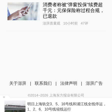
消费者称被“弹窗投保”续费超
千元：元保保险称过程合规，
已退款
澎湃质量观
10小时前
47
评
关于澎湃
|
联系我们
|
法律声明
|
澎湃广告
©2014~
2026
上海东方报业有限公司
沪ICP证：沪B2-20170116 | 沪ICP备14003370号
多
明日上海轨交3、5、16号线和浦江线全线停运，
互联网新闻信息服务许可证：31120170006
1、2、6、10号线缩线运行