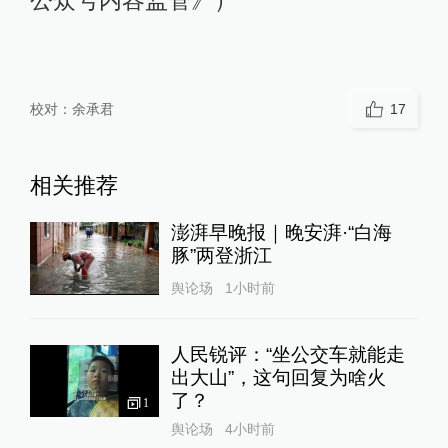
公众号内容监管》）
校对：
余承君
17
相关推荐
澎湃早晚报｜晚安湃·“白海
豚”两登浙江
舆论场
1小时前
人民锐评：“坐公交车就能走
出大山”，这句回复为啥火
了？
1
舆论场
4小时前