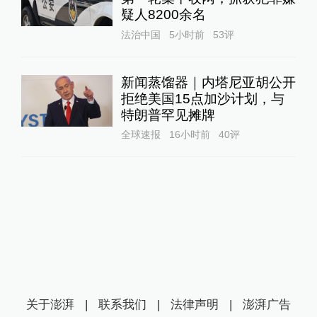
疑人8200余名
法治中国
5小时前
53
评
新闻蒸馏器｜内塔尼亚胡公开
拒绝美国15点加沙计划，与
特朗普罕见摊牌
全球速报
16小时前
40
评
关于澎湃
|
联系我们
|
法律声明
|
澎湃广告