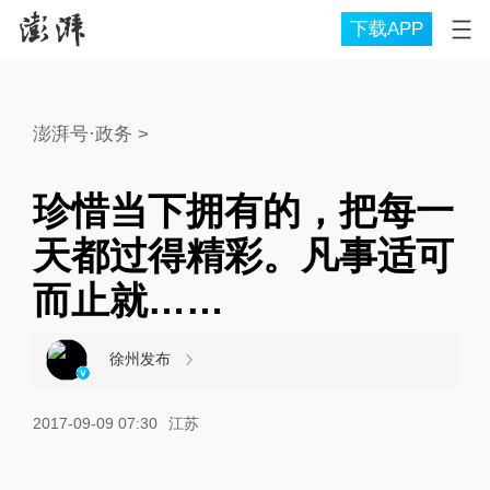
下载APP
澎湃号·政务
>
珍惜当下拥有的，把每一
天都过得精彩。凡事适可
而止就……
徐州发布
2017-09-09 07:30
江苏