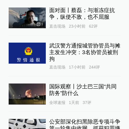
面对面丨蔡磊：与渐冻症抗
争，纵使不敌，也不屈服
1
直击现场
23小时前
62
评
武汉警方通报城管协管员与摊
主发生冲突：3名协管员被刑
拘
直击现场
17小时前
244
评
国际观察丨沙土巴三国“共同
防务”防什么
全球速报
1天前
37
评
公安部深化扫黑除恶专项斗争
第一轮集中收网，抓获犯罪嫌