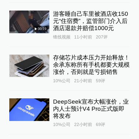
游客睡自己车里被酒店收150
元“住宿费”，监管部门介入后
酒店退款并赔偿1000元
00:19
锋线视频
11小时前
207
评
存储芯片成本压力开始释放！
余承东称所有手机都要大规模
涨价，否则就是亏损销售
10%公司
21小时前
59
评
DeepSeek宣布大幅涨价，业
内人士预计V4 Pro正式版即
将发布
10%公司
22小时前
69
评