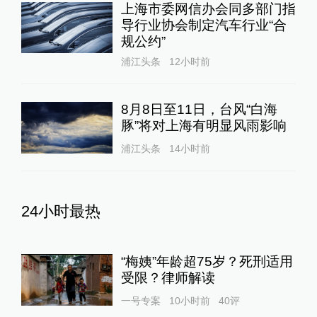
上海市委网信办会同多部门指
导行业协会制定汽车行业“合
规公约”
浦江头条
12小时前
8月8日至11日，台风“白海
豚”将对上海有明显风雨影响
浦江头条
14小时前
24小时最热
“梅姨”年龄超75岁？死刑适用
受限？律师解读
一号专案
10小时前
40
评