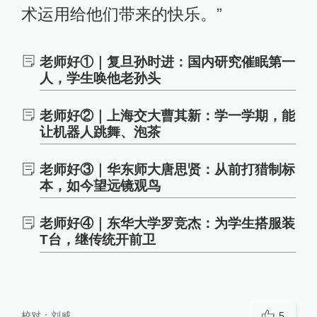
术运用给他们带来的快乐。”
老师好①｜复旦孙时进：国内研究催眠第一
人，学生唤他老孙头
老师好②｜上海交大曹其新：学一学期，能
让机器人跳舞、泡茶
老师好③｜华东师大唐思贤：从前打猎制标
本，如今望远镜观鸟
老师好④｜东华大学罗竞杰：为学生搭服装
T台，继传统开前卫
校对：
刘威
5