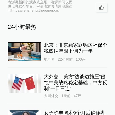
表澎湃新闻的观点或立场，澎湃新闻仅提
供信息发布平台。申请澎湃号请用电脑访
问https://renzheng.thepaper.cn。
24小时最热
北京：非京籍家庭购房社保个
税缴纳年限下调为一年
地产界
22小时前
103
评
大外交｜美方“边谈边施压”侵
蚀中美战略稳定基础，中方反
制“一日三连”
大国外交
1天前
47
评
女子称丰胸术9个月后确诊乳