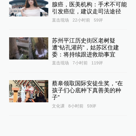
腺癌，医美机构：手术不可能
引发癌症，建议走司法途径
直击现场
22小时前
59
评
苏州平江历史街区老树疑
遭“钻孔灌药”，姑苏区住建
委：将持续跟进救助事宜
直击现场
7小时前
119
评
蔡皋领取国际安徒生奖，“在
孩子们心底种下真善美的种
子”
文化课
8小时前
59
评