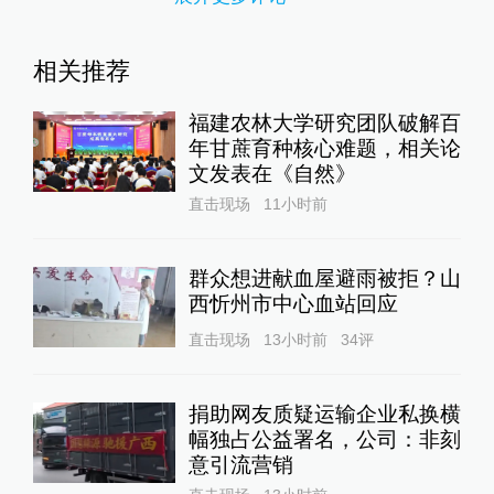
相关推荐
福建农林大学研究团队破解百
年甘蔗育种核心难题，相关论
文发表在《自然》
直击现场
11小时前
群众想进献血屋避雨被拒？山
西忻州市中心血站回应
直击现场
13小时前
34
评
捐助网友质疑运输企业私换横
幅独占公益署名，公司：非刻
意引流营销