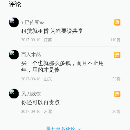
评论
∑巴佈豆‰
租赁就租赁 为啥要说共享
2017-09-10
∙ 江苏
110赞
而入木然
买一个也就那么多钱，而且不止用一
年，用的才是傻
2017-09-10
∙ 山东
55赞
风刀残饮
你还可以再贵点
2017-09-10
∙ 河北
30赞
展开更多评论