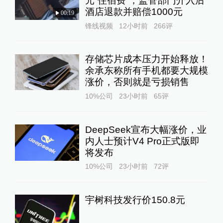
元“住宿费”，监管部门介入后
酒店退款并赔偿1000元
00:19
锋线视频
12小时前
266
评
存储芯片成本压力开始释放！
余承东称所有手机都要大规模
涨价，否则就是亏损销售
10%公司
23小时前
65
评
DeepSeek宣布大幅涨价，业
内人士预计V4 Pro正式版即
将发布
10%公司
23小时前
72
评
宇树科技发行价150.8元