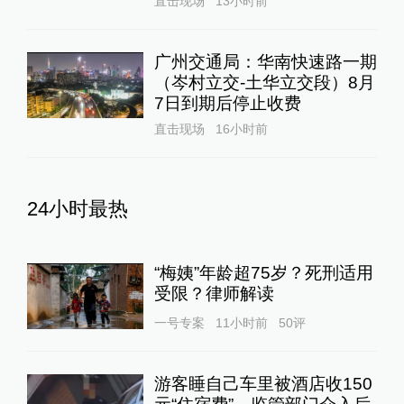
直击现场
13小时前
广州交通局：华南快速路一期
（岑村立交-土华立交段）8月
7日到期后停止收费
直击现场
16小时前
24小时最热
“梅姨”年龄超75岁？死刑适用
受限？律师解读
一号专案
11小时前
50
评
游客睡自己车里被酒店收150