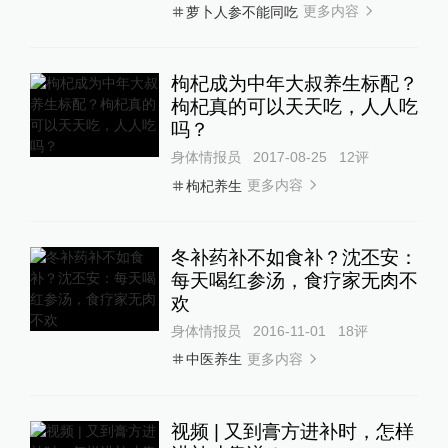
更多内容
萝卜人参不能同吃
枸杞成为中年大叔养生标配？
枸杞真的可以天天吃，人人吃
吗？
身体情报员
2017-08-25
12
评
更多内容
枸杞养生
冬补药补不如食补？沈丕安：
每天喝红参汤，食疗家无肉不
欢
身体情报员
2016-11-01
18
评
更多内容
中医养生
视频 | 又到膏方进补时，怎样