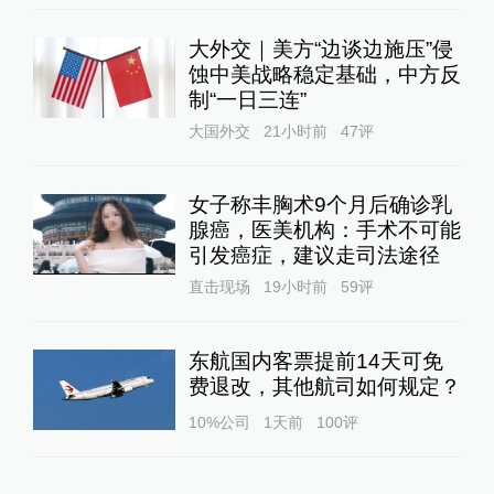
大外交｜美方“边谈边施压”侵
蚀中美战略稳定基础，中方反
制“一日三连”
大国外交
21小时前
47
评
女子称丰胸术9个月后确诊乳
腺癌，医美机构：手术不可能
引发癌症，建议走司法途径
直击现场
19小时前
59
评
东航国内客票提前14天可免
费退改，其他航司如何规定？
10%公司
1天前
100
评