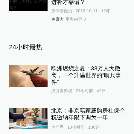
进补才靠谱？
身体情报员
2016-10-11
12
评
更多内容
膏方
24小时最热
欧洲燃烧之夏：33万人大撤
离，一个升温世界的“哨兵事
件”
澎湃世界观
21小时前
47
评
北京：非京籍家庭购房社保个
税缴纳年限下调为一年
地产界
19小时前
100
评