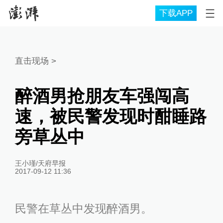
下载APP
直击现场
>
醉酒男抢朋友车强闯高
速，被民警发现时酣睡路
旁草丛中
王小瑾/天府早报
2017-09-12 11:36
民警在草丛中发现醉酒男。