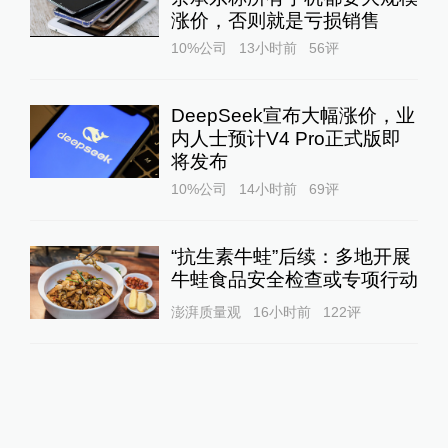
涨价，否则就是亏损销售
10%公司
13小时前
56
评
DeepSeek宣布大幅涨价，业
内人士预计V4 Pro正式版即
将发布
10%公司
14小时前
69
评
“抗生素牛蛙”后续：多地开展
牛蛙食品安全检查或专项行动
澎湃质量观
16小时前
122
评