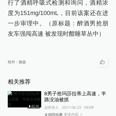
行了酒精呼吸式检测和询问，酒精浓
度为151mg/100mL，目前该案还在进
一步审理中。（原标题：醉酒男抢朋
友车强闯高速 被发现时酣睡草丛中）
校对：
施鋆
相关推荐
8男子抢玛莎拉蒂上高速，半
路没油被抓
02:10
@所有人
2017-08-23
593
评
更多内容
玛莎拉蒂