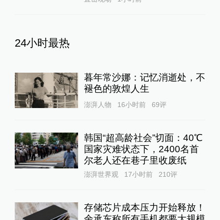
24小时最热
暮年常沙娜：记忆消逝处，不
褪色的敦煌人生
澎湃人物
16小时前
69
评
韩国“超高龄社会”切面：40℃
国家灾难状态下，2400名首
尔老人还在巷子里收废纸
澎湃世界观
17小时前
210
评
存储芯片成本压力开始释放！
余承东称所有手机都要大规模