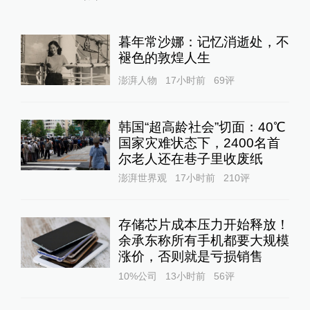
暮年常沙娜：记忆消逝处，不
褪色的敦煌人生
澎湃人物
17小时前
69
评
韩国“超高龄社会”切面：40℃
国家灾难状态下，2400名首
尔老人还在巷子里收废纸
澎湃世界观
17小时前
210
评
存储芯片成本压力开始释放！
余承东称所有手机都要大规模
涨价，否则就是亏损销售
10%公司
13小时前
56
评