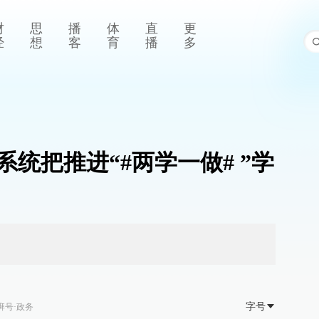
财
思
播
体
直
更
经
想
客
育
播
多
统把推进“#两学一做# ”学
字号
湃号·政务