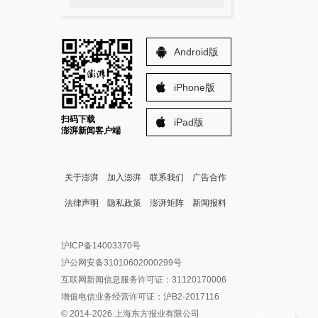
Android版
iPhone版
扫码下载
iPad版
澎湃新闻客户端
关于澎湃
加入澎湃
联系我们
广告合作
法律声明
隐私政策
澎湃矩阵
新闻报料
报料热线: 021-962866
澎湃新闻微博
沪ICP备14003370号
报料邮箱: news@thepaper.cn
澎湃新闻公众号
沪公网安备31010602000299号
澎湃新闻抖音号
互联网新闻信息服务许可证：31120170006
派生万物开放平台
增值电信业务经营许可证：沪B2-2017116
© 2014-
2026
上海东方报业有限公司
IP SHANGHAI