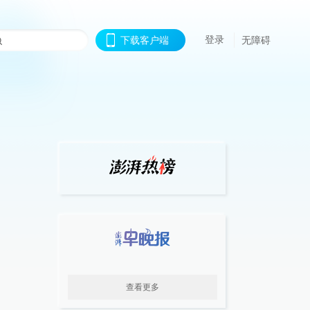
登录
下载客户端
无障碍
查看更多