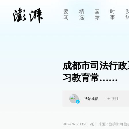
要
精
国
时
闻
选
际
事
成都市司法行政系
习教育常……
法治成都
关注
2017-09-12 13:20
四川
来源：
澎湃新闻·澎