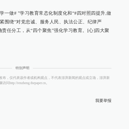
学一做# ”学习教育常态化制度化和“#四对照四提升,做
紧紧围绕“对党忠诚、服务人民、执法公正、纪律严
责任分工，从“四个聚焦”强化学习教育。[心]四大聚
特别声明
发布，仅代表该作者或机构观点，不代表澎湃新闻的观点或立场，澎湃新
/renzheng.thepaper.cn。
我要举报