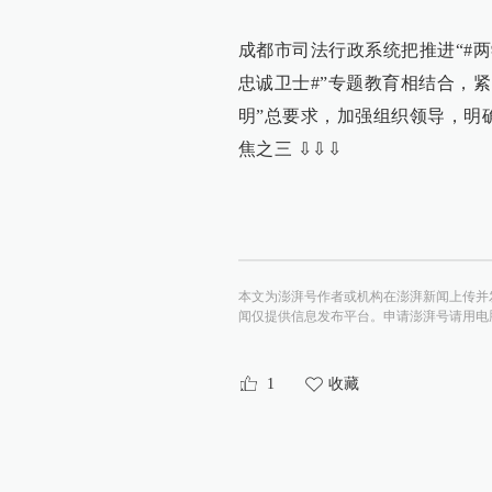
成都市司法行政系统把推进“#两
忠诚卫士#”专题教育相结合，
明”总要求，加强组织领导，明确
焦之三 ⇩⇩⇩
本文为澎湃号作者或机构在澎湃新闻上传并
闻仅提供信息发布平台。申请澎湃号请用电脑访问http:/
1
收藏