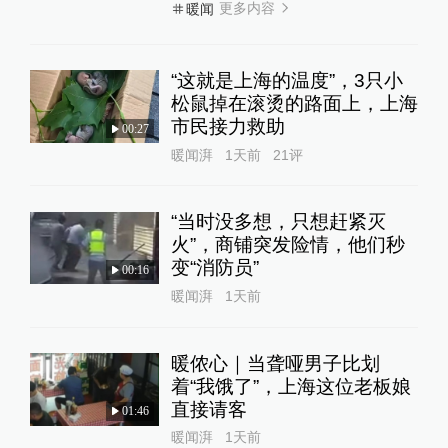
更多内容
暖闻
“这就是上海的温度”，3只小
松鼠掉在滚烫的路面上，上海
市民接力救助
00:27
暖闻湃
1天前
21
评
“当时没多想，只想赶紧灭
火”，商铺突发险情，他们秒
变“消防员”
00:16
暖闻湃
1天前
暖侬心｜当聋哑男子比划
着“我饿了”，上海这位老板娘
直接请客
01:46
暖闻湃
1天前