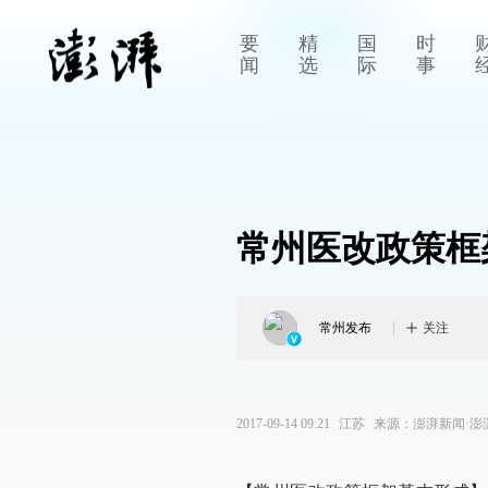
要
精
国
时
闻
选
际
事
常州医改政策框
常州发布
关注
2017-09-14 09:21
江苏
来源：
澎湃新闻·澎