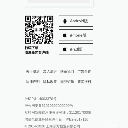
Android版
iPhone版
扫码下载
iPad版
澎湃新闻客户端
关于澎湃
加入澎湃
联系我们
广告合作
法律声明
隐私政策
澎湃矩阵
新闻报料
报料热线: 021-962866
澎湃新闻微博
沪ICP备14003370号
报料邮箱: news@thepaper.cn
澎湃新闻公众号
沪公网安备31010602000299号
澎湃新闻抖音号
互联网新闻信息服务许可证：31120170006
派生万物开放平台
增值电信业务经营许可证：沪B2-2017116
© 2014-
2026
上海东方报业有限公司
IP SHANGHAI