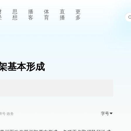
财
思
播
体
直
更
经
想
客
育
播
多
架基本形成
字号
湃号·政务