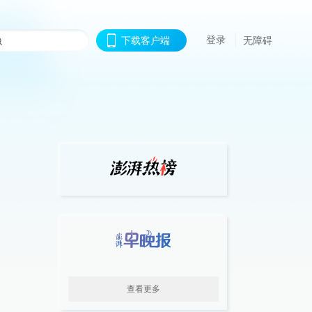
登录
下载客户端
无障碍
查看更多