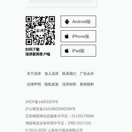
Android版
iPhone版
扫码下载
iPad版
澎湃新闻客户端
关于澎湃
加入澎湃
联系我们
广告合作
法律声明
隐私政策
澎湃矩阵
新闻报料
报料热线: 021-962866
澎湃新闻微博
沪ICP备14003370号
报料邮箱: news@thepaper.cn
澎湃新闻公众号
沪公网安备31010602000299号
澎湃新闻抖音号
互联网新闻信息服务许可证：31120170006
派生万物开放平台
增值电信业务经营许可证：沪B2-2017116
© 2014-
2026
上海东方报业有限公司
IP SHANGHAI