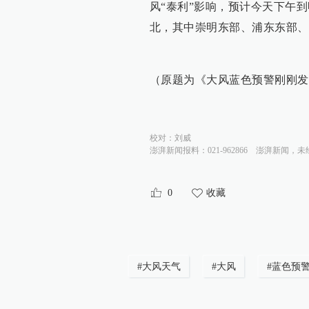
风“泰利”影响，预计今天下午到
北，其中崇明东部、浦东东部、
（原题为《大风蓝色预警刚刚发
校对：
刘威
澎湃新闻报料：021-962866
澎湃新闻，未
0
收藏
#
大风天气
#
大风
#
蓝色预