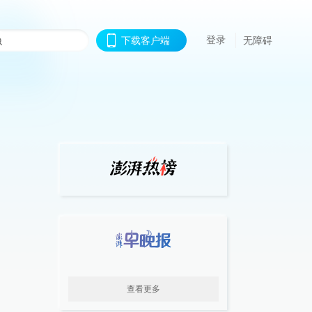
登录
下载客户端
无障碍
查看更多