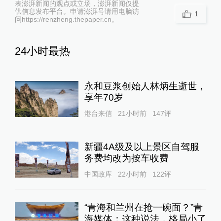
表澎湃新闻的观点或立场，澎湃新闻仅提
供信息发布平台。申请澎湃号请用电脑访
1
问https://renzheng.thepaper.cn。
24小时最热
永和豆浆创始人林炳生逝世，
享年70岁
港台来信
21小时前
147
评
新疆4A级及以上景区自驾服
务费均改为按车收费
中国政库
22小时前
122
评
“青海和兰州在抢一碗面？”青
海媒体：这种说法，格局小了