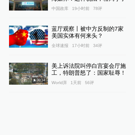
中国政库
19小时前
78
评
蓝厅观察丨被中方反制的7家
美国实体有何来头？
全球速报
17小时前
34
评
美上诉法院叫停白宫宴会厅施
工，特朗普怒了：国家耻辱！
00:34
World湃
1天前
56
评