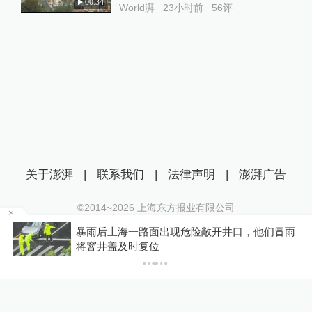
00:34
World湃
23小时前
56
评
关于澎湃
|
联系我们
|
法律声明
|
澎湃广告
©2014~
2026
上海东方报业有限公司
沪ICP证：沪B2-20170116 | 沪ICP备14003370号
温
暴雨后上海一路面出现危险敞开井口，他们冒雨
互联网新闻信息服务许可证：31120170006
将窨井盖及时复位
沪公网安备 31010602000299号