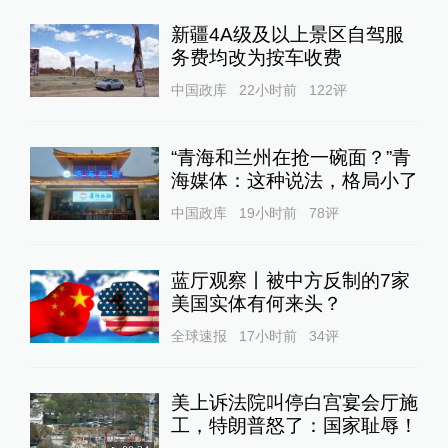
新疆4A级及以上景区自驾服
务费均改为按车收费
中国政库
22小时前
122
评
“青海和兰州在抢一碗面？”青
海媒体：这种说法，格局小了
中国政库
19小时前
78
评
蓝厅观察丨被中方反制的7家
美国实体有何来头？
全球速报
17小时前
34
评
美上诉法院叫停白宫宴会厅施
工，特朗普怒了：国家耻辱！