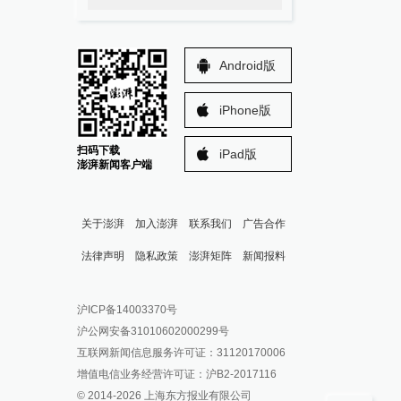
Android版
iPhone版
扫码下载
iPad版
澎湃新闻客户端
关于澎湃
加入澎湃
联系我们
广告合作
法律声明
隐私政策
澎湃矩阵
新闻报料
报料热线: 021-962866
澎湃新闻微博
沪ICP备14003370号
报料邮箱: news@thepaper.cn
澎湃新闻公众号
沪公网安备31010602000299号
澎湃新闻抖音号
互联网新闻信息服务许可证：31120170006
派生万物开放平台
增值电信业务经营许可证：沪B2-2017116
© 2014-
2026
上海东方报业有限公司
IP SHANGHAI