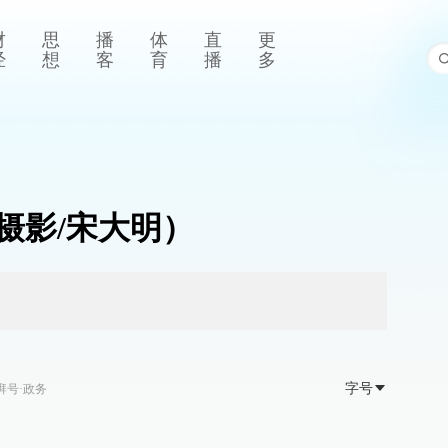
财
思
播
体
直
更
经
想
客
育
播
多
摄影/宋大明）
字号
湃号·政务