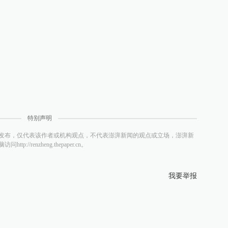
特别声明
发布，仅代表该作者或机构观点，不代表澎湃新闻的观点或立场，澎湃新
/renzheng.thepaper.cn。
我要举报