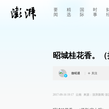
要
精
国
时
闻
选
际
事
昭城桂花香。（
微昭通
关注
2017-09-16 19:17
云南
来源：
澎湃新闻·澎