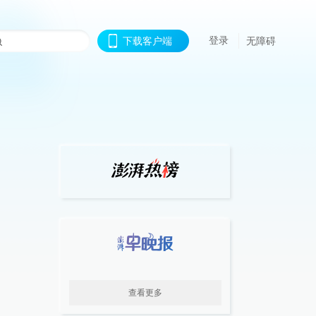
登录
下载客户端
无障碍
查看更多