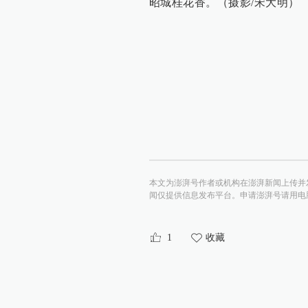
昭城桂花香。（摄影/宋大明）
本文为澎湃号作者或机构在澎湃新闻上传并
闻仅提供信息发布平台。申请澎湃号请用电脑访问http:/
1
收藏