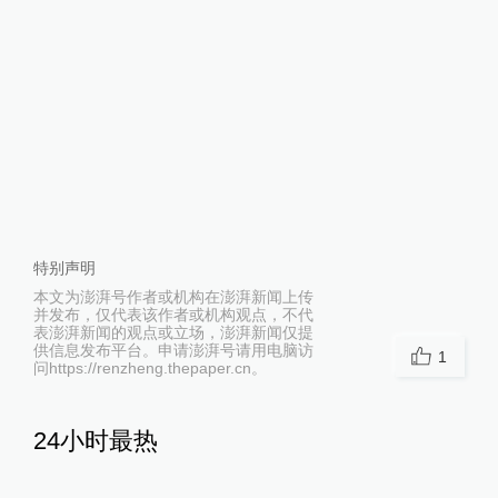
特别声明
本文为澎湃号作者或机构在澎湃新闻上传
并发布，仅代表该作者或机构观点，不代
表澎湃新闻的观点或立场，澎湃新闻仅提
供信息发布平台。申请澎湃号请用电脑访
1
问https://renzheng.thepaper.cn。
24小时最热