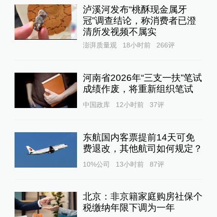
泸溪河发布“桃酥现金属牙
冠”调查结论，称消费者已澄
清所发视频不属实
澎湃质量观
18小时前
266
评
河南省2026年“三支一扶”笔试
成绩作废，将重新组织笔试
中国政库
12小时前
37
评
东航国内客票提前14天可免
费退改，其他航司如何规定？
10%公司
13小时前
87
评
北京：非京籍家庭购房社保个
税缴纳年限下调为一年