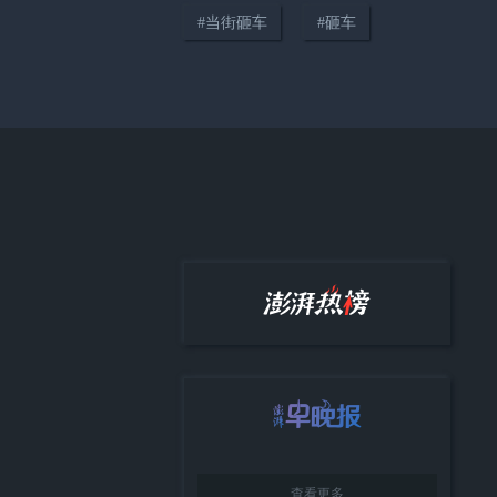
#
当街砸车
#
砸车
04:14
只要在路上，世界便是你的“主
场”
38:12
《顾视》城市人物专访第四期：
高校加持下大零号湾的协同发展
与城市展望
查看更多