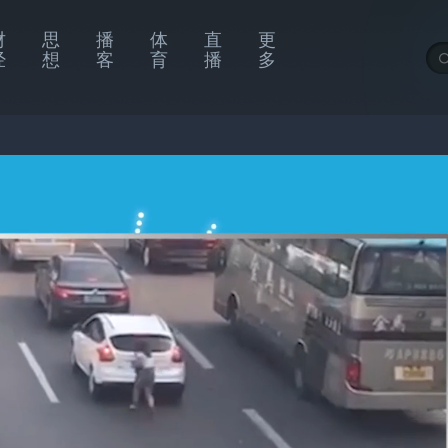
财
思
播
体
直
更
经
想
客
育
播
多