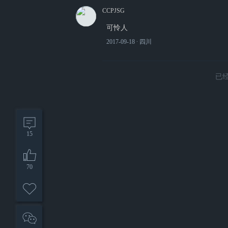
CCPJSG
可怜人
2017-09-18
∙ 四川
已
15
70