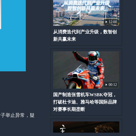
12:00
从消费迭代到产业升级，数智创
新共赢未来
00:12
国产制造张雪机车WSBK夺冠，
打破杜卡迪、雅马哈等国际品牌
对赛事长期垄断
女子举止异常，疑