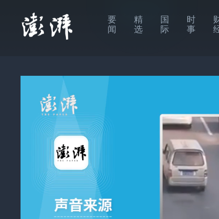
要
精
国
时
闻
选
际
事