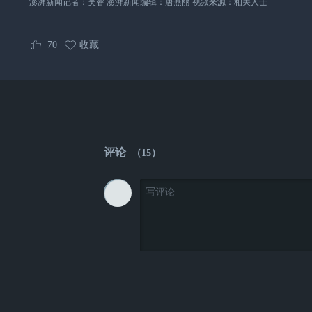
澎湃新闻记者：吴睿 澎湃新闻编辑：唐燕丽 视频来源：相关人士
70
收藏
评论
（
15
）