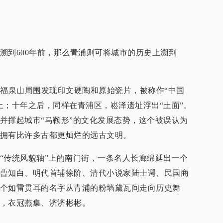
溯到600年前，那么青浦则可将城市的历史上溯到
浦福泉山周围发现印文硬陶和原始瓷片，被称作“中国
土；十年之后，同样在青浦区，崧泽遗址浮出“土面”。
并撑起城市“马鞍形”的文化发展态势，这个被误认为
拥有比许多古都更灿烂的远古文明。
“传统风貌轴”上的南门街，一条名人长廊绵延出一个
曹知白、明代首辅徐阶、清代小说家陆士谔、民国商
个如雷贯耳的名字从青浦的粉墙黛瓦间走向历史舞
，衣冠燕集、济济彬彬。