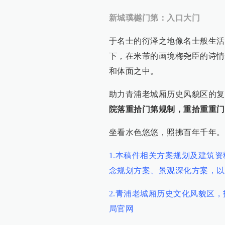
新城璞樾门第：入口大门
于名士的衍泽之地像名士般生活
下，在米芾的画境梅尧臣的诗情
和体面之中。
助力青浦老城厢历史风貌区的复
院落重拾门第规制，重拾重重门
坐看水色悠悠，照拂百年千年。
1.本稿件相关方案规划及建筑
念规划方案、景观深化方案，以
2.青浦老城厢历史文化风貌区
局官网