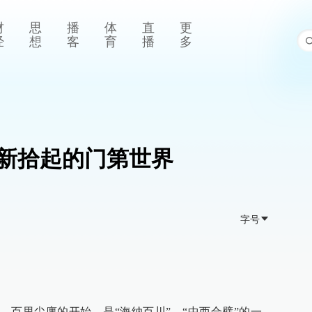
财
思
播
体
直
更
经
想
客
育
播
多
新拾起的门第世界
字号
、百里尘廛的开始，是“海纳百川”、“中西合璧”的一