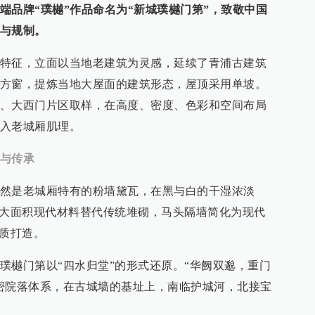
端品牌“璞樾”作品命名为“新城璞樾门第”，致敬中国
与规制。
特征，立面以当地老建筑为灵感，延续了青浦古建筑
方窗，提炼当地大屋面的建筑形态，屋顶采用单坡。
、大西门片区取样，在高度、密度、色彩和空间布局
入老城厢肌理。
与传承
然是老城厢特有的粉墙黛瓦，在黑与白的干湿浓淡
以大面积现代材料替代传统堆砌，马头隔墙简化为现代
材质打造。
璞樾门第以“四水归堂”的形式还原。“华阙双邈，重门
密院落体系，在古城墙的基址上，南临护城河，北接宝