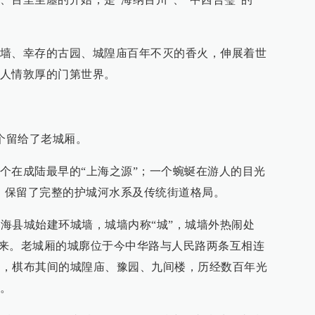
墙、幸存的古园、城隍庙百年不灭的香火，伸展着世
人情敦厚的门第世界。
2个留给了老城厢。
个在成陆最早的“上海之源”；一个蜿蜒在游人的目光
上，保留了完整的护城河水系及传统街道格局。
上海县城始建环城墙，城墙内称“城”，城墙外热闹处
的由来。老城厢的城廓位于今中华路与人民路两条互相连
0米，棋布其间的城隍庙、豫园、九间楼，历经数百年光
。