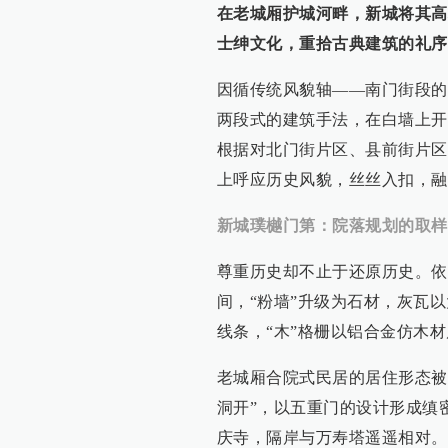
在老城厢护城河畔，新城将其高
士绅文化，重拾古典建筑的礼序
因循传统风貌轴——南门街段的
两段式的建筑手法，在白墙上开
根据对北门街片区、县前街片区
上呼应历史风貌，丝丝入扣，融
新城璞樾门第：院落规划的取样
尊重历史却不止于还原历史。依
间，“粉墙”升级为石材，灰瓦
线条，“木”格栅以铝合金仿木
老城厢合院式民居的居住形态被
洞开”，以五重门的设计形成缜
庆寺，隔岸与万寿塔遥遥相对。