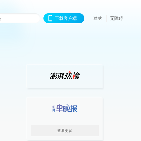
登录
下载客户端
无障碍
查看更多