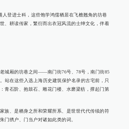
青浦人登进士科，这些饱学鸿儒栖居在飞檐翘角的坊巷
世、耕读传家，繁衍而出衣冠风流的士绅文化，伴着
城厢的坊巷之间——南门街76号、78号，南门街85
宅。站在这些入选上海历史建筑保护名录的古宅前，只
：青石阶、抱鼓石、雕花门楼、水磨梁枋，撑起门第
家族、是栖身之所和荣耀所系、是世世代代传续的符
朱门绣户、门当户对诸如此类的词。