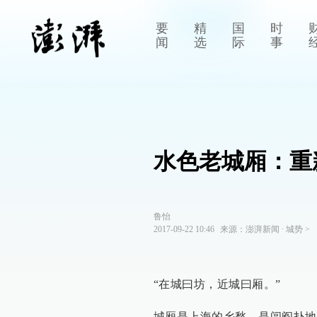
要
精
国
时
闻
选
际
事
水色老城厢：重
鲁怡
2017-09-22 10:46
来源：
澎湃新闻
∙
城势
>
“在城曰坊，近城曰厢。”
城厢是上海的乡愁，是闾阎扑地