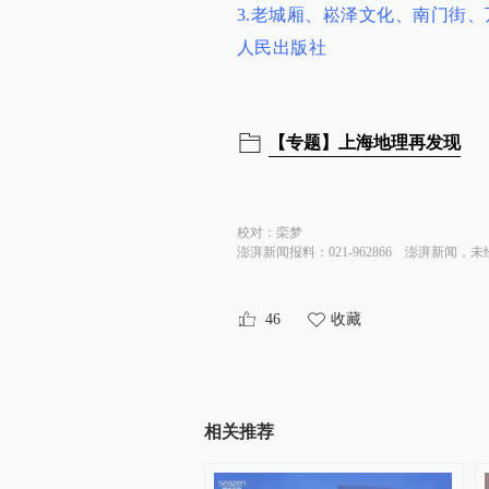
3.老城厢、崧泽文化、南门街、
人民出版社
【专题】上海地理再发现
校对：
栾梦
澎湃新闻报料：021-962866
澎湃新闻，未
46
收藏
相关推荐