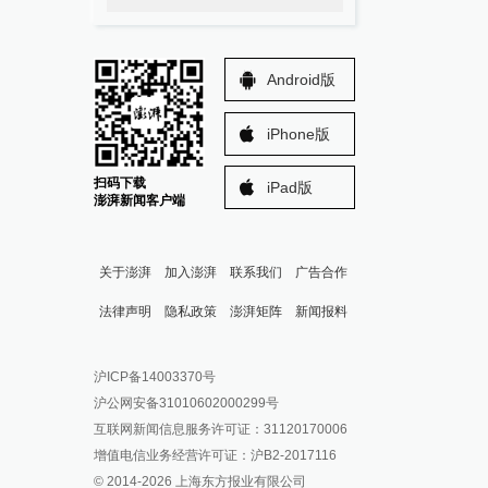
Android版
iPhone版
扫码下载
iPad版
澎湃新闻客户端
关于澎湃
加入澎湃
联系我们
广告合作
法律声明
隐私政策
澎湃矩阵
新闻报料
报料热线: 021-962866
澎湃新闻微博
沪ICP备14003370号
报料邮箱: news@thepaper.cn
澎湃新闻公众号
沪公网安备31010602000299号
澎湃新闻抖音号
互联网新闻信息服务许可证：31120170006
派生万物开放平台
增值电信业务经营许可证：沪B2-2017116
© 2014-
2026
上海东方报业有限公司
IP SHANGHAI