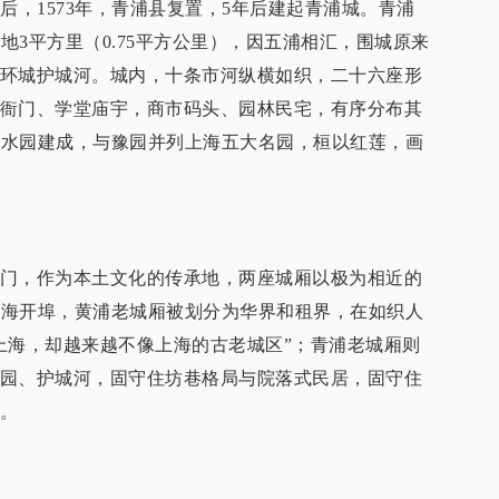
后，1573年，青浦县复置，5年后建起青浦城。青浦
占地3平方里（0.75平方公里），因五浦相汇，围城原来
环城护城河。城内，十条市河纵横如织，二十六座形
衙门、学堂庙宇，商市码头、园林民宅，有序分布其
的曲水园建成，与豫园并列上海五大名园，桓以红莲，画
门，作为本土文化的传承地，两座城厢以极为相近的
年上海开埠，黄浦老城厢被划分为华界和租界，在如织人
上海，却越来越不像上海的古老城区”；青浦老城厢则
园、护城河，固守住坊巷格局与院落式民居，固守住
。