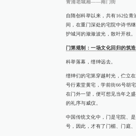
青浦老城厢——南门街
自隋创科举以来，共有162位
间，在重门深处的宅院中诗书继
护城河的潋潋波光，散叶开枝。
门第规制：一场文化回归的筑造
科举落幕，缙绅远去。
缙绅们的宅第穿越时光，伫立在老
号行素堂黄宅，学前街66号胡
在门外一望，便可想见当年之盛
的礼序与威仪。
中国传统文化中，门是宅院、是
号，因此，才有了门楣、门庭、