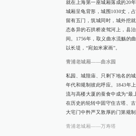
就在上海第一座城厢落成的20年
城厢呈龟背形，城围1030丈，
留有五门，筑城同时，城外挖就
态各异的石拱桥凌驾河上，县治
间。1756年，取义曲水流觞
以长堤，“宛如米家画”。
青浦老城厢——曲水园
私园、城隍庙、只剩下地名的城
年代和规制彼此呼应。1843
流与高楼大厦的蚕食中成为“最
在历史的轮转中固守住古塔、古
大宅门中矜严又敦厚的门第规制
青浦老城厢——万寿塔