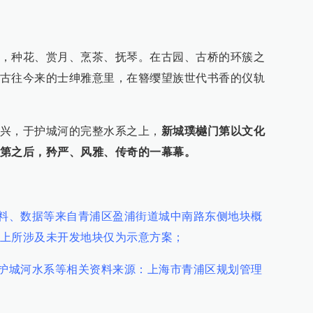
，种花、赏月、烹茶、抚琴。在古园、古桥的环簇之
古往今来的士绅雅意里，在簪缨望族世代书香的仪轨
兴，于护城河的完整水系之上，
新城璞樾门第以文化
第之后，矜严、风雅、传奇的一幕幕。
资料、数据等来自青浦区盈浦街道城中南路东侧地块概
上所涉及未开发地块仅为示意方案；
，护城河水系等相关资料来源：上海市青浦区规划管理