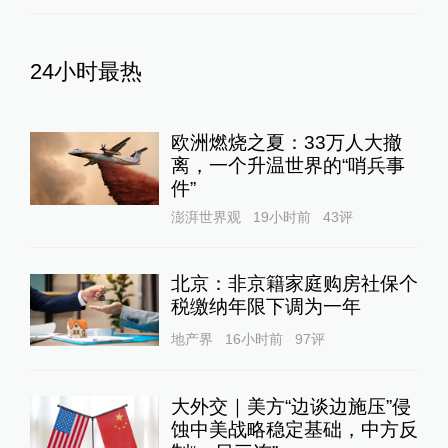
24小时最热
欧洲燃烧之夏：33万人大撤
离，一个升温世界的“哨兵事
件”
澎湃世界观
19小时前
43
评
北京：非京籍家庭购房社保个
税缴纳年限下调为一年
地产界
16小时前
97
评
大外交｜美方“边谈边施压”侵
蚀中美战略稳定基础，中方反