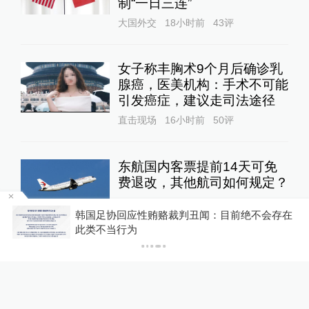
制“一日三连”
大国外交
18小时前
43
评
女子称丰胸术9个月后确诊乳
腺癌，医美机构：手术不可能
引发癌症，建议走司法途径
直击现场
16小时前
50
评
东航国内客票提前14天可免
费退改，其他航司如何规定？
10%公司
21小时前
97
评
间较
韩国足协回应性贿赂裁判丑闻：目前绝不会存在
此类不当行为
关于澎湃
|
联系我们
|
法律声明
|
澎湃广告