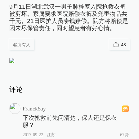
9月11日湖北武汉一男子肺栓塞入院抢救衣裤
被剪坏。家属要求医院赔偿衣裤及兜里物品共
千元。21日医护人员凑钱赔偿。院方称赔偿是
因未尽保管责任，同时望患者有好心情。
@所有人
48
评论
FranckSay
下次抢救前先问清楚，保人还是保衣
服？
2017-09-22
∙ 江苏
67赞