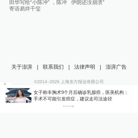
田华写给“小陈冲” ，陈冲
伊朗还没崩溃”
寄语易烊千玺
关于澎湃
|
联系我们
|
法律声明
|
澎湃广告
©2014~
2026
上海东方报业有限公司
沪ICP证：沪B2-20170116 | 沪ICP备14003370号
金舰
女子称丰胸术9个月后确诊乳腺癌，医美机构：
互联网新闻信息服务许可证：31120170006
手术不可能引发癌症，建议走司法途径
沪公网安备 31010602000299号