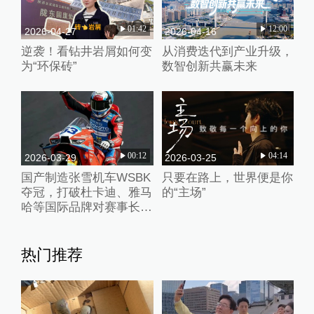
01:42
12:00
2026-04-27
2026-04-16
逆袭！看钻井岩屑如何变
从消费迭代到产业升级，
为“环保砖”
数智创新共赢未来
00:12
04:14
2026-03-29
2026-03-25
国产制造张雪机车WSBK
只要在路上，世界便是你
夺冠，打破杜卡迪、雅马
的“主场”
哈等国际品牌对赛事长期
垄断
热门推荐