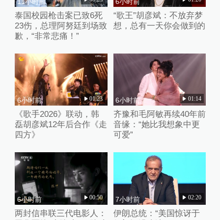
11小时前
6小时前
泰国校园枪击案已致6死
“歌王”胡彦斌：不放弃梦
23伤，总理阿努廷到场致
想，总有一天你会做到的
歉，“非常悲痛！”
01:23
01:14
6小时前
6小时前
《歌手2026》联动，韩
齐豫和毛阿敏再续40年前
磊胡彦斌12年后合作《走
音缘：“她比我想象中更
四方》
可爱”
00:50
02:20
6小时前
7小时前
两封信串联三代电影人：
伊朗总统：“美国惊讶于