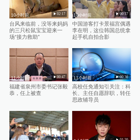
02:17
00:17
10小时前
10小时前
台风来临前，没等来妈妈
中国游客打卡景福宫偶遇
的三只松鼠宝宝迎来一
李在明，这位韩国总统拿
场“接力救助”
起手机自拍合影
00:47
00:36
11小时前
11小时前
福建省泉州市委书记张毅
高校任免通知引关注：科
恭，任上被查
长、主任自愿辞职，转任
思政辅导员
00:23
01:20