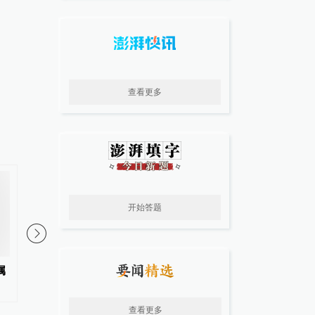
查看更多
开始答题
属
坚守一线众志成城，乐山
品鉴报名 | 王子海藻苏
市“8.2”防汛抗洪抢险救灾纪实
道，我想知道
查看更多