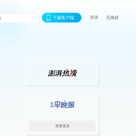
登录
下载客户端
无障碍
查看更多