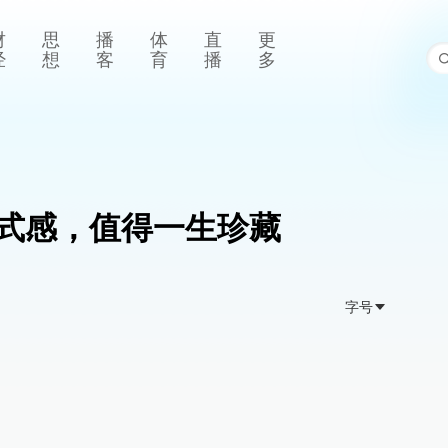
财
思
播
体
直
更
经
想
客
育
播
多
式感，值得一生珍藏
字号