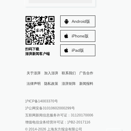
Android版
iPhone版
扫码下载
iPad版
澎湃新闻客户端
关于澎湃
加入澎湃
联系我们
广告合作
法律声明
隐私政策
澎湃矩阵
新闻报料
报料热线: 021-962866
澎湃新闻微博
沪ICP备14003370号
报料邮箱: news@thepaper.cn
澎湃新闻公众号
沪公网安备31010602000299号
澎湃新闻抖音号
互联网新闻信息服务许可证：31120170006
派生万物开放平台
增值电信业务经营许可证：沪B2-2017116
© 2014-
2026
上海东方报业有限公司
IP SHANGHAI