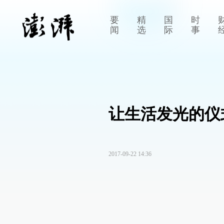
要
精
国
时
闻
选
际
事
让生活发光的仪
2017-09-22 14:36