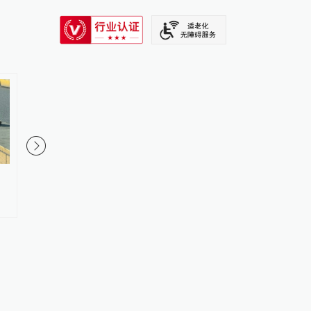
SIXTH TONE
冒充保安混入演唱会场内，2名扰
未经许可举办粉丝应援
序违法人员被行政处罚
办方3名责任人被行拘