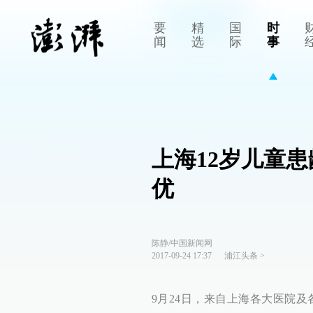
要
精
国
时
闻
选
际
事
上海12岁儿童患
优
陈静/中国新闻网
2017-09-24 17:37
浦江头条
>
9月24日，来自上海各大医院