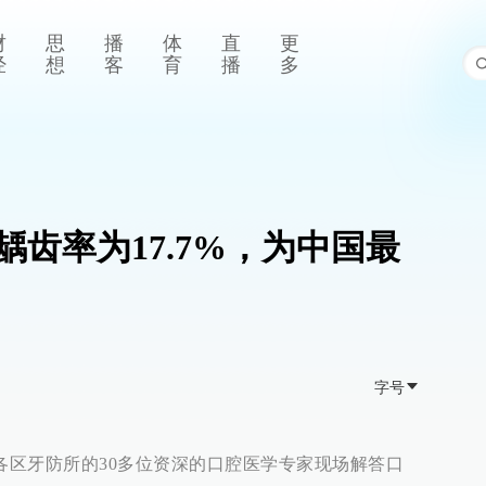
财
思
播
体
直
更
经
想
客
育
播
多
龋齿率为17.7%，为中国最
字号
及各区牙防所的30多位资深的口腔医学专家现场解答口