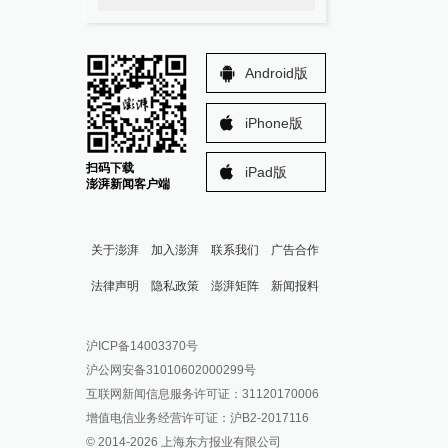
Android版
iPhone版
扫码下载
iPad版
澎湃新闻客户端
关于澎湃
加入澎湃
联系我们
广告合作
法律声明
隐私政策
澎湃矩阵
新闻报料
报料热线: 021-962866
澎湃新闻微博
沪ICP备14003370号
报料邮箱: news@thepaper.cn
澎湃新闻公众号
沪公网安备31010602000299号
澎湃新闻抖音号
互联网新闻信息服务许可证：31120170006
派生万物开放平台
增值电信业务经营许可证：沪B2-2017116
© 2014-
2026
上海东方报业有限公司
IP SHANGHAI