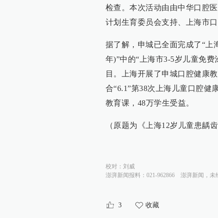
检查。本次活动由由中华口腔医
计划生育委员会支持、上海市口
据了解，申城已全面完成了“上海市
年)”中的“上海市3-5岁儿童
目。上海开展了申城口腔健康教
合“6.1”第38次上海儿童口腔
教育课，48万学生受益。
（原题为《上海12岁儿童患龋齿率
校对：
刘威
澎湃新闻报料：021-962866
澎湃新闻，未
3
收藏