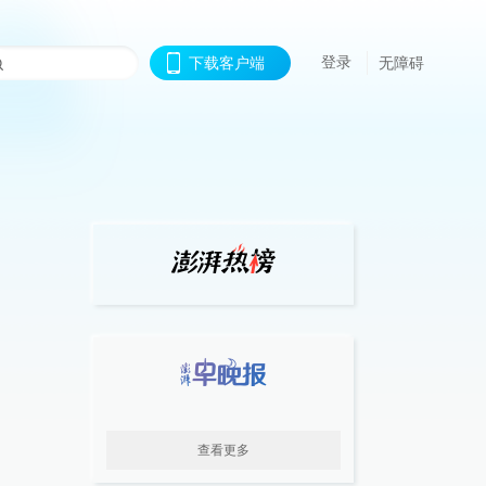
登录
下载客户端
无障碍
查看更多