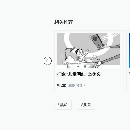
相关推荐
可举办粉丝应援活动，主
打造“儿童网红”当休矣
名责任人被行拘并罚款
#
儿童
更多内容 >
#
龋齿
#
儿童