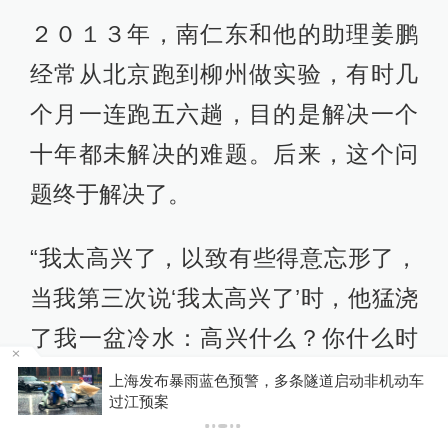
２０１３年，南仁东和他的助理姜鹏
经常从北京跑到柳州做实验，有时几
个月一连跑五六趟，目的是解决一个
十年都未解决的难题。后来，这个问
题终于解决了。
“我太高兴了，以致有些得意忘形了，
当我第三次说‘我太高兴了’时，他猛浇
了我一盆冷水：高兴什么？你什么时
候看到我开心过？我评上研究员也才
上海发布暴雨蓝色预警，多条隧道启动非机动车
过江预案
高兴了两分钟。实际上，他是告诉