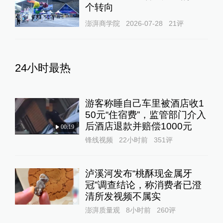
个转向
澎湃商学院
2026-07-28
21
评
24小时最热
游客称睡自己车里被酒店收1
50元“住宿费”，监管部门介入
后酒店退款并赔偿1000元
00:19
锋线视频
22小时前
351
评
泸溪河发布“桃酥现金属牙
冠”调查结论，称消费者已澄
清所发视频不属实
澎湃质量观
8小时前
260
评