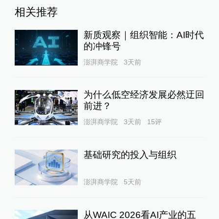
相关推荐
新质观察｜组织智能：AI时代
的冲锋号
澎湃商学院
3天前
为什么低空经济发展必然迂回
前进？
澎湃商学院
3天前
15
评
基础研究的投入与组织
澎湃商学院
5天前
从WAIC 2026看AI产业的五