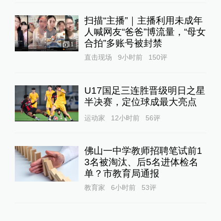
扫描“主播”｜主播利用未成年
人喊网友“爸爸”博流量，“母女
合拍”多账号被封禁
1
直击现场
9小时前
150
评
U17国足三连胜晋级明日之星
半决赛，定位球成最大亮点
运动家
12小时前
56
评
佛山一中学教师招聘笔试前1
3名被淘汰、后5名进体检名
单？市教育局通报
教育家
6小时前
53
评