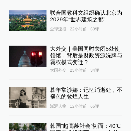
联合国教科文组织确认北京为
2029年“世界建筑之都”
全球速报
22小时前
69
评
大外交｜美国同时关闭5处使
领馆，背后是财政资源洗牌与
霸权模式变迁？
大国外交
23小时前
34
评
暮年常沙娜：记忆消逝处，不
褪色的敦煌人生
澎湃人物
12小时前
65
评
韩国“超高龄社会”切面：40℃