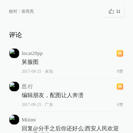
校对：
张亮亮
11
评论
lncat20pp
舅服图
2017-09-25
∙ 未知
8赞
思.行
编辑朋友，配图让人奔溃
2017-09-25
∙ 广东
6赞
Miiimi
回复@分手之后你还好么:西安人民欢迎