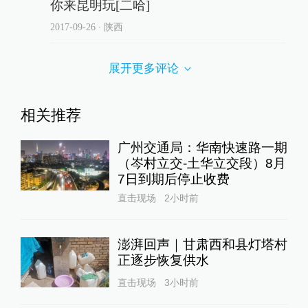
你来昆明玩[二哈]
2017-09-26
∙ 陕西
展开更多评论
相关推荐
广州交通局：华南快速路一期
（岑村立交-土华立交段）8月
7日到期后停止收费
直击现场
2小时前
澎湃回声｜甘肃西和县灯塔村
正逐步恢复供水
直击现场
3小时前