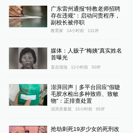
广东雷州通报“特教老师招聘
存在违规”：启动问责程序，
副校长被停职
教育家
14小时前
131
评
媒体：人贩子“梅姨”真实姓名
首曝光
直击现场
12小时前
50
评
澎湃回声｜多平台回应“假睫
毛胶水检出多种致癌、致敏
物”：正排查处置
澎湃质量观
15小时前
65
评
抢劫刺死19岁少女的死刑改