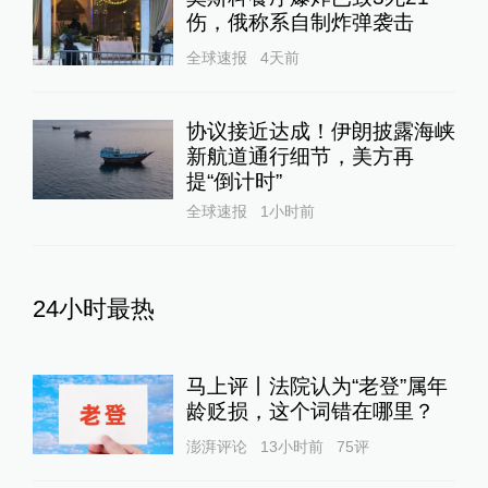
伤，俄称系自制炸弹袭击
全球速报
4天前
协议接近达成！伊朗披露海峡
新航道通行细节，美方再
提“倒计时”
全球速报
1小时前
24小时最热
马上评丨法院认为“老登”属年
龄贬损，这个词错在哪里？
澎湃评论
13小时前
75
评