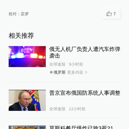
校对：
栾梦
7
相关推荐
俄无人机厂负责人遭汽车炸弹
袭击
全球速报
9小时前
更多内容
俄罗斯
普京宣布俄国防系统人事调整
全球速报
12小时前
莫斯科餐厅爆炸已致3死21