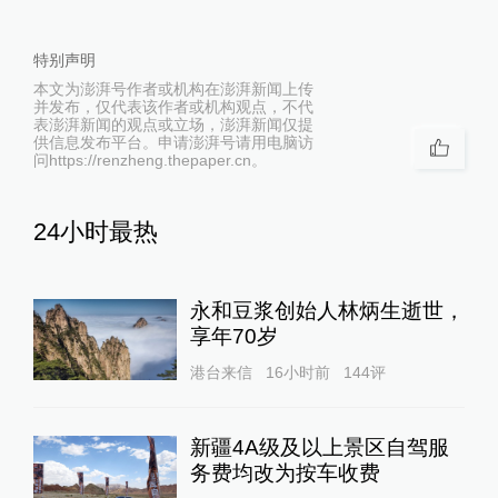
特别声明
本文为澎湃号作者或机构在澎湃新闻上传
并发布，仅代表该作者或机构观点，不代
表澎湃新闻的观点或立场，澎湃新闻仅提
供信息发布平台。申请澎湃号请用电脑访
问https://renzheng.thepaper.cn。
24小时最热
永和豆浆创始人林炳生逝世，
享年70岁
港台来信
16小时前
144
评
新疆4A级及以上景区自驾服
务费均改为按车收费