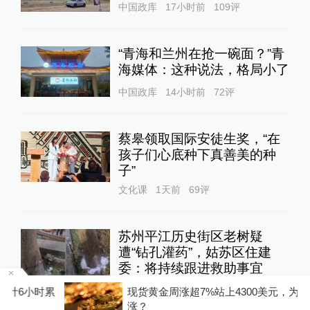
中国政库
17小时前
109
评
“青海和兰州在抢一碗面？”青
海媒体：这种说法，格局小了
中国政库
14小时前
72
评
蔡皋领取国际安徒生奖，“在
孩子们心底种下真善美的种
子”
文化课
1天前
69
评
苏州平江历史街区老树疑
遭“钻孔灌药”，姑苏区住建
委：将持续跟进救助事宜
直击现场
23小时前
141
评
时累
现货黄金周涨超7%站上4300美元，为何突然大
涨？