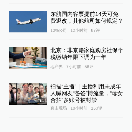
东航国内客票提前14天可免
费退改，其他航司如何规定？
10%公司
12小时前
87
评
北京：非京籍家庭购房社保个
税缴纳年限下调为一年
地产界
7小时前
56
评
扫描“主播”｜主播利用未成年
人喊网友“爸爸”博流量，“母女
合拍”多账号被封禁
1
直击现场
18小时前
150
评