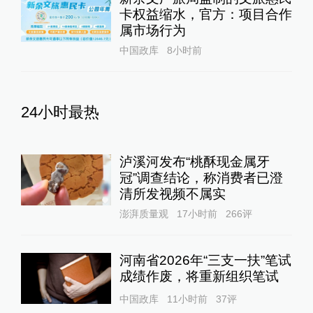
卡权益缩水，官方：项目合作
属市场行为
中国政库
8小时前
24小时最热
泸溪河发布“桃酥现金属牙
冠”调查结论，称消费者已澄
清所发视频不属实
澎湃质量观
17小时前
266
评
河南省2026年“三支一扶”笔试
成绩作废，将重新组织笔试
中国政库
11小时前
37
评