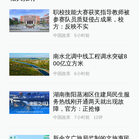
职校技能大赛获奖指导教师被
参赛队员质疑侵占成果，校
方：反映不实
中国政库
5小时前
南水北调中线工程调水突破8
00亿立方米
中国政库
6小时前
湖南衡阳蒸湘区住建局民生服
务热线刚开通两天就出现故
障，官方：正抢修
中国政库
7小时前
12
评
新余文广旅局监制的文旅惠民