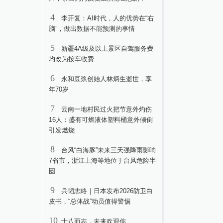
4
李开复：AI时代，人的优势在“右
脑”，做出数据不能预测的事情
5
新疆4A级及以上景区自驾服务费
均改为按车收费
6
永和豆浆创始人林炳生逝世，享
年70岁
7
云南一地村民过火把节意外灼伤
16人：盛有可燃液体塑料桶意外倾倒
引发燃烧
8
台风“白海豚”未来三天强降雨影响
7省市，浙江上海等地位于台风危险半
圆
9
兵韬志略｜日本发布2026防卫白
皮书，“总体战”动员值得警惕
10
十八而志，未来欢迎你