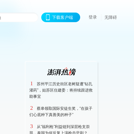
登录
下载客户端
无障碍
1
苏州平江历史街区老树疑遭“钻孔
灌药”，姑苏区住建委：将持续跟进救
助事宜
2
蔡皋领取国际安徒生奖，“在孩子
们心底种下真善美的种子”
3
从“福利枪”利益链到深层枪支崇
拜，泰国为何反复上演枪击悲剧？