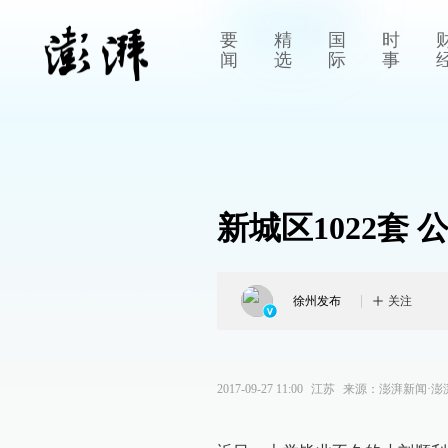
要
精
国
时
闻
选
际
事
新城区1022套
徐州发布
关注
2017-09-27 11:00
江苏
来源：
澎湃新闻·澎