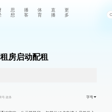
财
思
播
体
直
更
经
想
客
育
播
多
 公租房启动配租
字号
湃号·政务