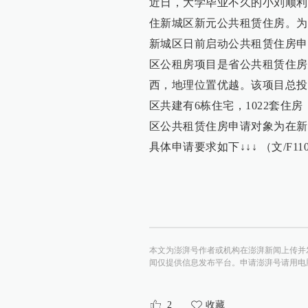
近日，大学毕业不久的小刘顺利
住新城区新元公共租赁住房。为
新城区日前启动公共租赁住房申
区公租房项目是省公共租赁住房
西，地理位置优越。该项目总投资约
区共建有6栋住宅，1022套住
区公共租赁住房申请对象为在新
具体申请要求如下↓↓↓ （文/F110
本文为澎湃号作者或机构在澎湃新闻上传并
闻仅提供信息发布平台。申请澎湃号请用电脑访问http:/
2
收藏