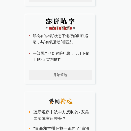
肌肉在“缺氧”状态下进行的剧烈运
动，与“有氧运动”相区别
一部国产科幻冒险电影， 7月下旬
上映2天宣布撤档
开始答题
蓝厅观察丨被中方反制的7家美
国实体有何来头？
“青海和兰州在抢一碗面？”青海