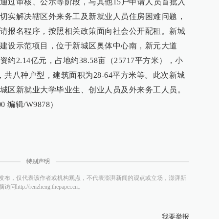
通过审核、公示等阶段，与其他15户申请人员首批入
切实解决辖区外来务工及新就业人员住房困难问题，
请报名程序，按照相关政策面向社会公开配租。新城
建设示范项目，位于新城区奥体中心南，新元大道
2.14亿元，占地约38.58亩（25717平方米），小
房，共八种户型，建筑面积为28-64平方米等。此次新城
城区新就业大学毕业生、创业人员及外来务工人员。
0 编辑/W9878）
特别声明
发布，仅代表该作者或机构观点，不代表澎湃新闻的观点或立场，澎湃新
/renzheng.thepaper.cn。
我要举报