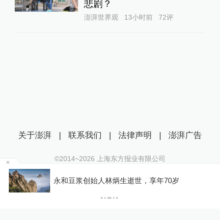
悲剧？
澎湃世界观
13小时前
72
评
关于澎湃
|
联系我们
|
法律声明
|
澎湃广告
©2014~
2026
上海东方报业有限公司
沪ICP证：沪B2-20170116 | 沪ICP备14003370号
，
永和豆浆创始人林炳生逝世，享年70岁
互联网新闻信息服务许可证：31120170006
沪公网安备 31010602000299号