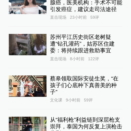
腺癌，医美机构：手术不可能
引发癌症，建议走司法途径
直击现场
23小时前
59
评
苏州平江历史街区老树疑
遭“钻孔灌药”，姑苏区住建
委：将持续跟进救助事宜
直击现场
8小时前
122
评
蔡皋领取国际安徒生奖，“在
孩子们心底种下真善美的种
子”
文化课
9小时前
59
评
从“福利枪”利益链到深层枪支
崇拜，泰国为何反复上演枪击