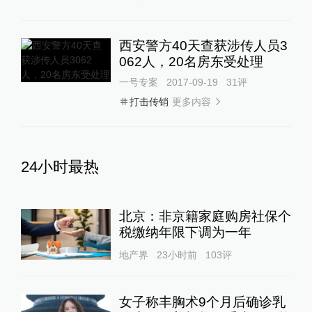
西安警方40天查获涉传人员3
062人，20名房东受处理
一号专案
2017-09-19
31
评
更多内容
打击传销
24小时最热
北京：非京籍家庭购房社保个
税缴纳年限下调为一年
地产界
23小时前
103
评
女子称丰胸术9个月后确诊乳