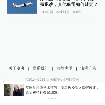
费退改，其他航司如何规定？
10%公司
22小时前
100
评
关于澎湃
|
联系我们
|
法律声明
|
澎湃广告
©2014~
2026
上海东方报业有限公司
沪ICP证：沪B2-20170116 | 沪ICP备14003370号
区
英国剑桥版学术打假：明星教授卷入造假风波，
互联网新闻信息服务许可证：31120170006
论文被指抄袭超180处
沪公网安备 31010602000299号