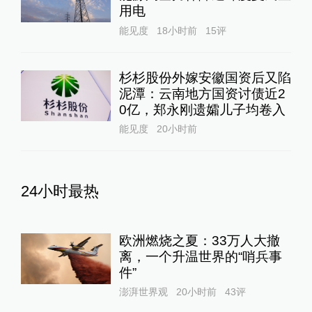
用电
能见度
18小时前
15
评
杉杉股份外嫁安徽国资后又陷
泥潭：云南地方国资讨债近2
0亿，郑永刚遗孀儿子均卷入
能见度
20小时前
24小时最热
欧洲燃烧之夏：33万人大撤
离，一个升温世界的“哨兵事
件”
澎湃世界观
20小时前
43
评