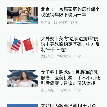
北京：非京籍家庭购房社保个
税缴纳年限下调为一年
地产界
17小时前
97
评
大外交｜美方“边谈边施压”侵
蚀中美战略稳定基础，中方反
制“一日三连”
大国外交
20小时前
43
评
女子称丰胸术9个月后确诊乳
腺癌，医美机构：手术不可能
引发癌症，建议走司法途径
直击现场
17小时前
59
评
东航国内客票提前14天可免