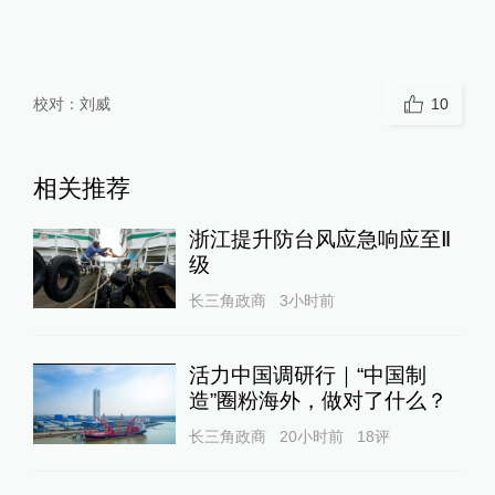
校对：
刘威
10
相关推荐
浙江提升防台风应急响应至Ⅱ
级
长三角政商
3小时前
活力中国调研行｜“中国制
造”圈粉海外，做对了什么？
长三角政商
20小时前
18
评