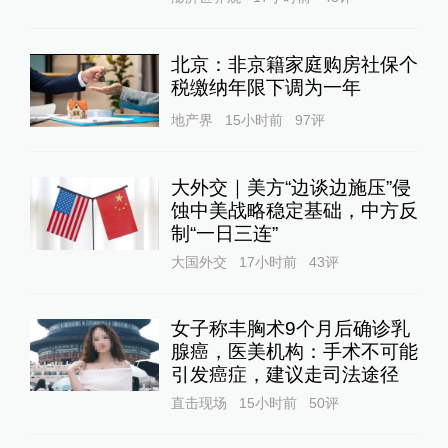
北京：非京籍家庭购房社保个
税缴纳年限下调为一年
地产界
15小时前
97
评
大外交｜美方“边谈边施压”侵
蚀中美战略稳定基础，中方反
制“一日三连”
大国外交
17小时前
43
评
女子称丰胸术9个月后确诊乳
腺癌，医美机构：手术不可能
引发癌症，建议走司法途径
直击现场
15小时前
50
评