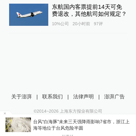
东航国内客票提前14天可免
费退改，其他航司如何规定？
10%公司
20小时前
97
评
关于澎湃
|
联系我们
|
法律声明
|
澎湃广告
©2014~
2026
上海东方报业有限公司
沪ICP证：沪B2-20170116 | 沪ICP备14003370号
江上
韩国足协回应性贿赂裁判丑闻：目前绝不会存在
互联网新闻信息服务许可证：31120170006
此类不当行为
沪公网安备 31010602000299号