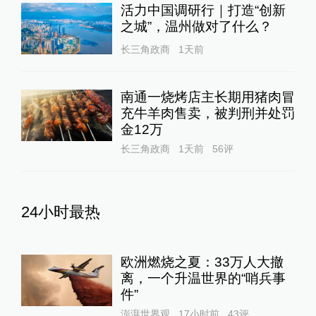
活力中国调研行｜打造“创新
之城”，温州做对了什么？
长三角政商
1天前
南通一烧烤店主长期用猪肉冒
充牛羊肉售卖，被判刑并处罚
金12万
长三角政商
1天前
56
评
24小时最热
欧洲燃烧之夏：33万人大撤
离，一个升温世界的“哨兵事
件”
澎湃世界观
17小时前
43
评