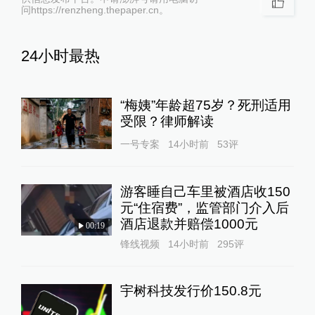
问https://renzheng.thepaper.cn。
24小时最热
“梅姨”年龄超75岁？死刑适用
受限？律师解读
一号专案
14小时前
53
评
游客睡自己车里被酒店收150
元“住宿费”，监管部门介入后
酒店退款并赔偿1000元
00:19
锋线视频
14小时前
295
评
宇树科技发行价150.8元