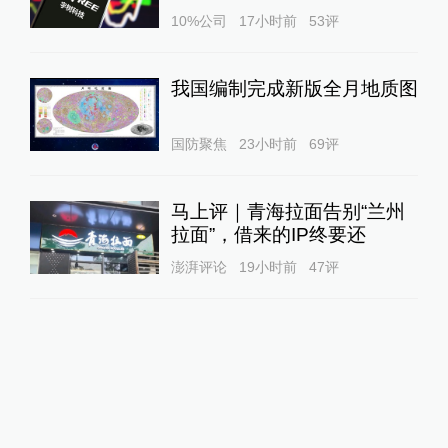
10%公司
17小时前
53
评
我国编制完成新版全月地质图
国防聚焦
23小时前
69
评
马上评｜青海拉面告别“兰州
拉面”，借来的IP终要还
澎湃评论
19小时前
47
评