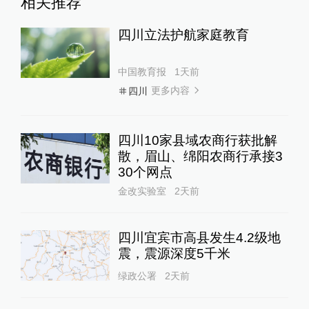
相关推荐
四川立法护航家庭教育
中国教育报
1天前
更多内容
四川
四川10家县域农商行获批解
散，眉山、绵阳农商行承接3
30个网点
金改实验室
2天前
四川宜宾市高县发生4.2级地
震，震源深度5千米
绿政公署
2天前