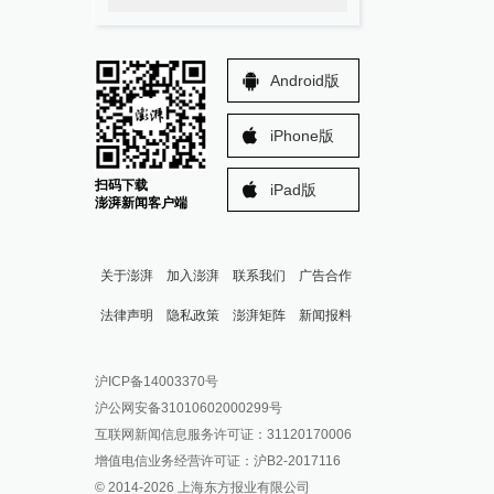
Android版
iPhone版
扫码下载
iPad版
澎湃新闻客户端
关于澎湃
加入澎湃
联系我们
广告合作
法律声明
隐私政策
澎湃矩阵
新闻报料
报料热线: 021-962866
澎湃新闻微博
沪ICP备14003370号
报料邮箱: news@thepaper.cn
澎湃新闻公众号
沪公网安备31010602000299号
澎湃新闻抖音号
互联网新闻信息服务许可证：31120170006
派生万物开放平台
增值电信业务经营许可证：沪B2-2017116
© 2014-
2026
上海东方报业有限公司
IP SHANGHAI