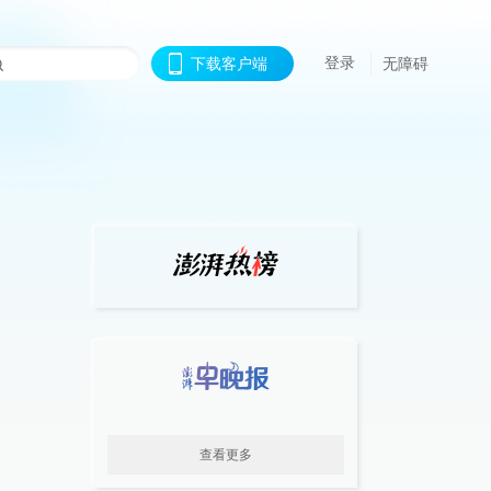
登录
下载客户端
无障碍
查看更多