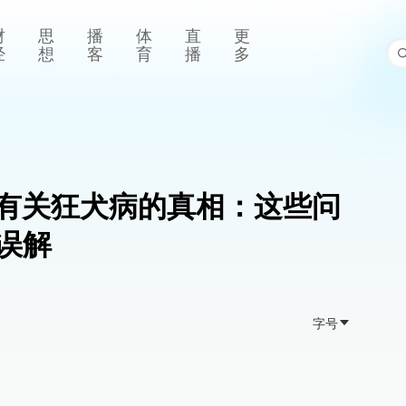
财
思
播
体
直
更
经
想
客
育
播
多
有关狂犬病的真相：这些问
误解
字号
。