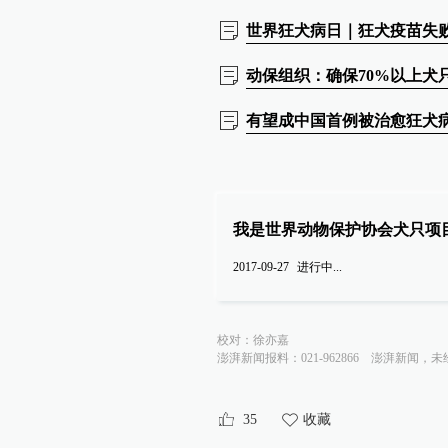
世界狂犬病日｜狂犬疫苗失
动保组织：确保70%以上犬
有望成中国首例被治愈狂犬
我是世界动物保护协会犬只项目
2017-09-27
进行中...
校对：
徐亦嘉
澎湃新闻报料：021-962866
澎湃新闻，未
35
收藏