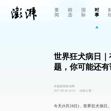
要
精
国
时
闻
选
际
事
世界狂犬病日｜
题，你可能还有
央视新闻移动网
2017-09-28 10:10
绿政公署
>
今天(9月28日)，世界狂犬病日