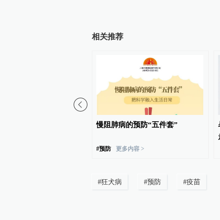
相关推荐
海城市宁波、台州、温
慢阻肺病的预防“五件套”
山同时启动防台风Ⅰ级应急
#
预防
更多内容 >
#
狂犬病
#
预防
#
疫苗