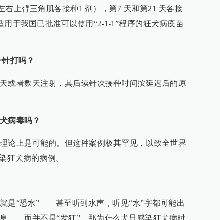
剂（左右上臂三角肌各接种1 剂），第7 天和第21 天各接
适用于我国已批准可以使用“2-1-1”程序的狂犬病疫苗
一针打吗？
天或者数天注射，其后续针次接种时间按延迟后的原
犬病毒吗？
理论上是可能的。但这种案例极其罕见，以致全世界
传染狂犬病的病例。
就是“恐水”——甚至听到水声，听见“水”字都可能出
息——而并不是“发狂”。那为什么犬只感染狂犬病时