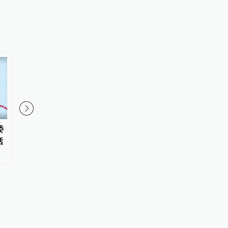
委
台风、暴雨、强对流等五预警齐
浙江沿海城市宁波、台
话
发！沿海部分地区将有特大暴雨
州、舟山同时启动防台
响应