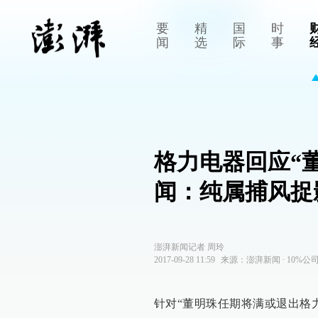
要
精
国
时
闻
选
际
事
格力电器回应“
闻：纯属捕风捉
澎湃新闻记者 周玲
2017-09-28 11:59
来源：
澎湃新闻
∙
10%公
针对“董明珠任期将满或退出格力