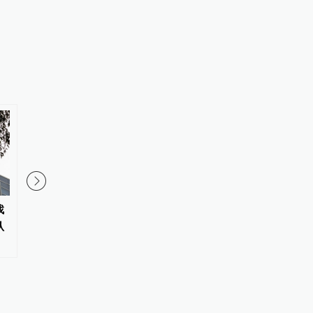
找
东航国内客票提前14天可免费退
《大型个人信息处理者
认
改，其他航司如何规定？
保护规定（征求意见稿
征求意见