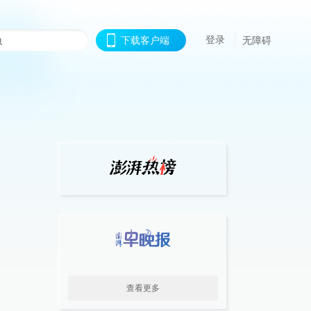
登录
下载客户端
无障碍
查看更多