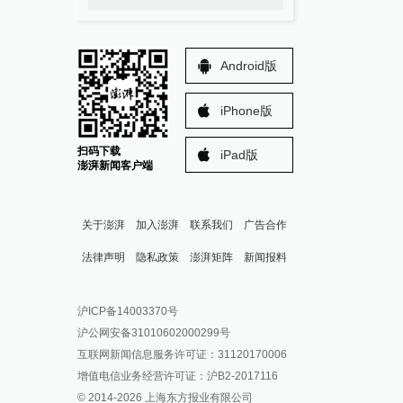
Android版
iPhone版
扫码下载
iPad版
澎湃新闻客户端
关于澎湃
加入澎湃
联系我们
广告合作
法律声明
隐私政策
澎湃矩阵
新闻报料
报料热线: 021-962866
澎湃新闻微博
沪ICP备14003370号
报料邮箱: news@thepaper.cn
澎湃新闻公众号
沪公网安备31010602000299号
澎湃新闻抖音号
互联网新闻信息服务许可证：31120170006
派生万物开放平台
增值电信业务经营许可证：沪B2-2017116
© 2014-
2026
上海东方报业有限公司
IP SHANGHAI