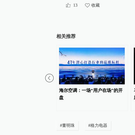
13
收藏
相关推荐
个人信息处理者个人信息
海尔空调：一场“用户在场”的开
定（征求意见稿）》公开
盘
见
#
董明珠
#
格力电器