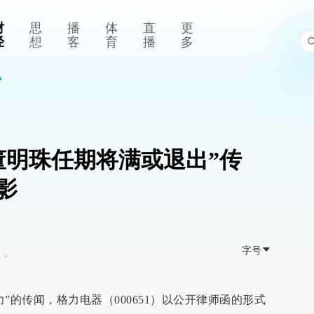
财
思
播
体
直
更
经
想
客
育
播
多
董明珠任期将满或退出”传
影
字号
司
>
”的传闻，格力电器（000651）以公开律师函的形式