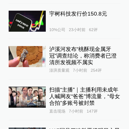
宇树科技发行价150.8元
10%公司
23小时前
62
评
泸溪河发布“桃酥现金属牙
冠”调查结论，称消费者已澄
清所发视频不属实
澎湃质量观
7小时前
254
评
扫描“主播”｜主播利用未成年
人喊网友“爸爸”博流量，“母女
合拍”多账号被封禁
1
直击现场
7小时前
147
评