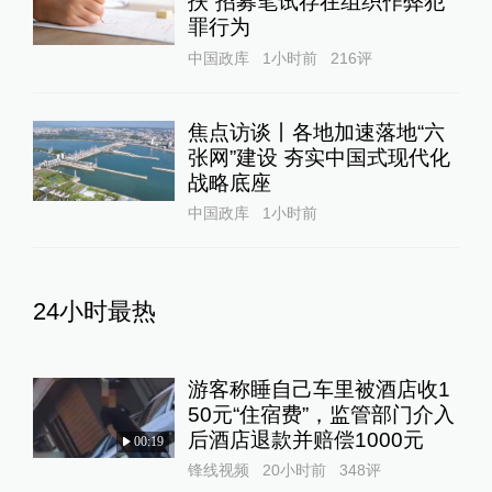
扶”招募笔试存在组织作弊犯
罪行为
中国政库
1小时前
216
评
焦点访谈丨各地加速落地“六
张网”建设 夯实中国式现代化
战略底座
中国政库
1小时前
24小时最热
游客称睡自己车里被酒店收1
50元“住宿费”，监管部门介入
后酒店退款并赔偿1000元
00:19
锋线视频
20小时前
348
评