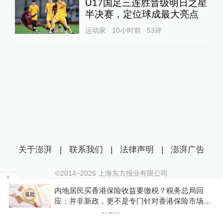
U17国足三连胜晋级明日之星
半决赛，定位球成最大亮点
运动家
10小时前
53
评
关于澎湃
|
联系我们
|
法律声明
|
澎湃广告
©2014~
2026
上海东方报业有限公司
沪ICP证：沪B2-20170116 | 沪ICP备14003370号
新
内地居民买香港保险收益要缴税？税务总局回
互联网新闻信息服务许可证：31120170006
应：并非新政，更不是专门针对香港保险市场，
无需过度解读
沪公网安备 31010602000299号