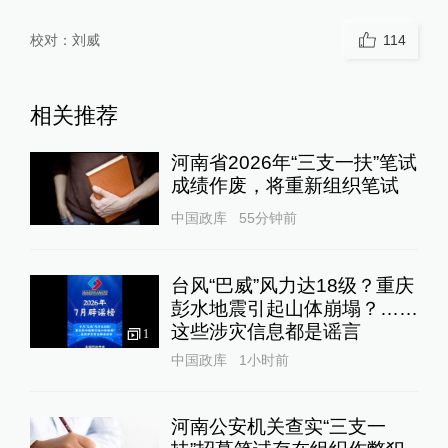
校对：
刘威
114
相关推荐
河南省2026年“三支一扶”笔试
成绩作废，将重新组织笔试
中国政库
55分钟前
台风“巴威”风力达18级？重庆
彭水地震引起山体崩塌？……
这些涉灾信息都是谣言
1
中国政库
1小时前
河南公安机关查实“三支一