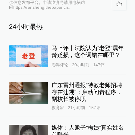
供信息发布平台。申请澎湃号请用电脑访
问https://renzheng.thepaper.cn。
24小时最热
马上评丨法院认为“老登”属年
龄贬损，这个词错在哪里？
澎湃评论
20小时前
147
评
广东雷州通报“特教老师招聘
存在违规”：启动问责程序，
副校长被停职
教育家
21小时前
157
评
媒体：人贩子“梅姨”真实姓名
首曝光