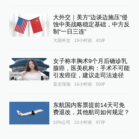
大外交｜美方“边谈边施压”侵
蚀中美战略稳定基础，中方反
制“一日三连”
大国外交
19小时前
43
评
女子称丰胸术9个月后确诊乳
腺癌，医美机构：手术不可能
引发癌症，建议走司法途径
直击现场
16小时前
50
评
东航国内客票提前14天可免
费退改，其他航司如何规定？
10%公司
22小时前
97
评