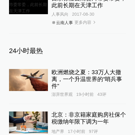
此前长期在天津工作
人事风向
2017-08-30
更多内容
云南人事
24小时最热
欧洲燃烧之夏：33万人大撤
离，一个升温世界的“哨兵事
件”
澎湃世界观
19小时前
43
评
北京：非京籍家庭购房社保个
税缴纳年限下调为一年
地产界
17小时前
97
评