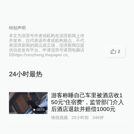
特别声明
本文为澎湃号作者或机构在澎湃新闻上传
并发布，仅代表该作者或机构观点，不代
表澎湃新闻的观点或立场，澎湃新闻仅提
供信息发布平台。申请澎湃号请用电脑访
2
问https://renzheng.thepaper.cn。
24小时最热
游客称睡自己车里被酒店收1
50元“住宿费”，监管部门介入
后酒店退款并赔偿1000元
00:19
锋线视频
20小时前
348
评