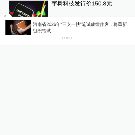
宇树科技发行价150.8元
10%公司
22小时前
59
评
河南省2026年“三支一扶”笔试成绩作废，将重新
，
组织笔试
泸溪河发布“桃酥现金属牙
冠”调查结论，称消费者已澄
清所发视频不属实
澎湃质量观
6小时前
251
评
重庆“代人信访被判寻衅滋
事”案检方撤诉、警方撤案，
两被告人获国赔
一号专案
1天前
53
评
扫描“主播”｜主播利用未成年
人喊网友“爸爸”博流量，“母女