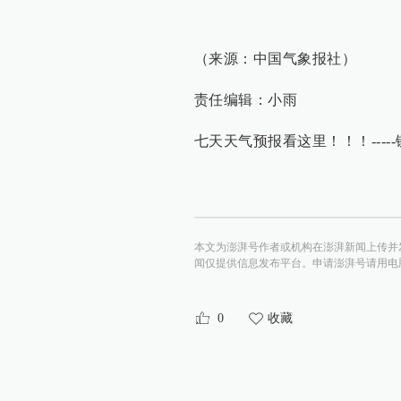
​
（来源：中国气象报社）
责任编辑：小雨
七天天气预报看这里！！！-----链接地址
本文为澎湃号作者或机构在澎湃新闻上传并
闻仅提供信息发布平台。申请澎湃号请用电脑访问http:/
0
收藏