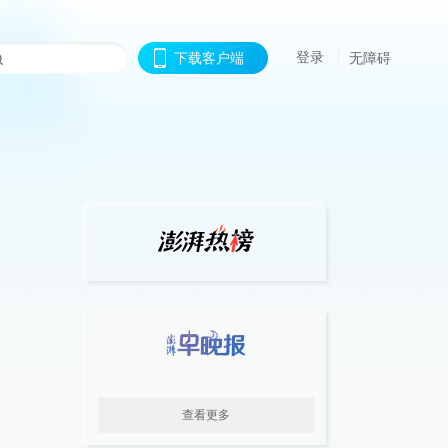
登录
下载客户端
无障碍
查看更多