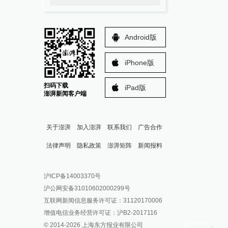
Android版
iPhone版
扫码下载
iPad版
澎湃新闻客户端
关于澎湃
加入澎湃
联系我们
广告合作
法律声明
隐私政策
澎湃矩阵
新闻报料
报料热线: 021-962866
澎湃新闻微博
沪ICP备14003370号
报料邮箱: news@thepaper.cn
澎湃新闻公众号
沪公网安备31010602000299号
澎湃新闻抖音号
互联网新闻信息服务许可证：31120170006
派生万物开放平台
增值电信业务经营许可证：沪B2-2017116
© 2014-
2026
上海东方报业有限公司
IP SHANGHAI