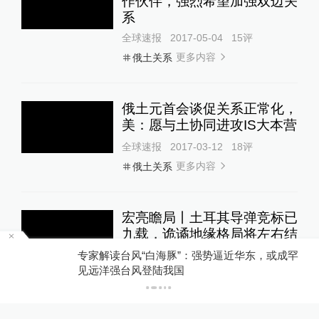
作伙伴，强烈希望加强双边关
系
全球速报
2017-05-04
15
评
更多内容
俄土关系
俄土元首会谈促关系正常化，
美：愿与土协同进攻IS大本营
全球速报
2017-03-12
18
评
更多内容
俄土关系
宏亮瞻局丨土耳其导弹竞标已
九载，诡谲地缘格局将左右结
果①
专家解读台风“白海豚”：强势逼近华东，或成罕
P
见远洋强台风登陆我国
澎湃防务
2017-03-08
12
评
更多内容
中东地缘格局