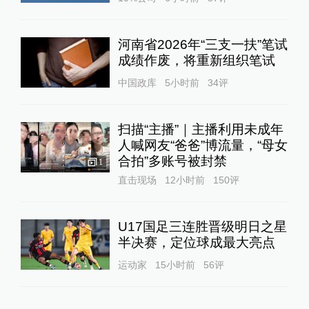
河南省2026年“三支一扶”笔试
成绩作废，将重新组织笔试
中国政库
5小时前
34
评
扫描“主播”｜主播利用未成年
人喊网友“爸爸”博流量，“母女
合拍”多账号被封禁
1
直击现场
12小时前
150
评
U17国足三连胜晋级明日之星
半决赛，定位球成最大亮点
运动家
15小时前
56
评