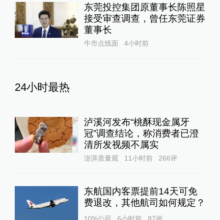
东莞投控集团原董事长陈照星
接受审查调查，曾任东莞证券
董事长
牛市点线面
4小时前
24小时最热
泸溪河发布“桃酥现金属牙
冠”调查结论，称消费者已澄
清所发视频不属实
澎湃质量观
11小时前
266
评
东航国内客票提前14天可免
费退改，其他航司如何规定？
10%公司
6小时前
87
评