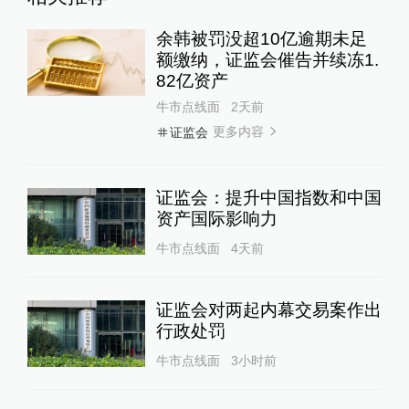
余韩被罚没超10亿逾期未足
额缴纳，证监会催告并续冻1.
82亿资产
牛市点线面
2天前
更多内容
证监会
证监会：提升中国指数和中国
资产国际影响力
牛市点线面
4天前
证监会对两起内幕交易案作出
行政处罚
牛市点线面
3小时前