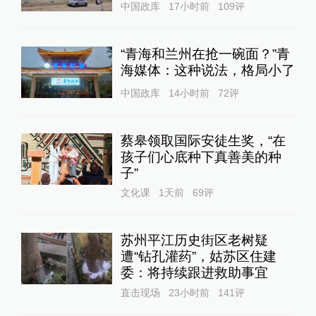
中国政库
17小时前
109
评
“青海和兰州在抢一碗面？”青
海媒体：这种说法，格局小了
中国政库
14小时前
72
评
蔡皋领取国际安徒生奖，“在
孩子们心底种下真善美的种
子”
文化课
1天前
69
评
苏州平江历史街区老树疑
遭“钻孔灌药”，姑苏区住建
委：将持续跟进救助事宜
直击现场
23小时前
141
评