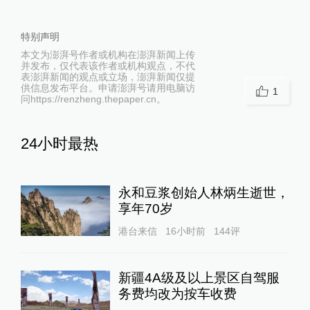
特别声明
本文为澎湃号作者或机构在澎湃新闻上传
并发布，仅代表该作者或机构观点，不代
表澎湃新闻的观点或立场，澎湃新闻仅提
供信息发布平台。申请澎湃号请用电脑访
1
问https://renzheng.thepaper.cn。
24小时最热
永和豆浆创始人林炳生逝世，
享年70岁
港台来信
16小时前
144
评
新疆4A级及以上景区自驾服
务费均改为按车收费